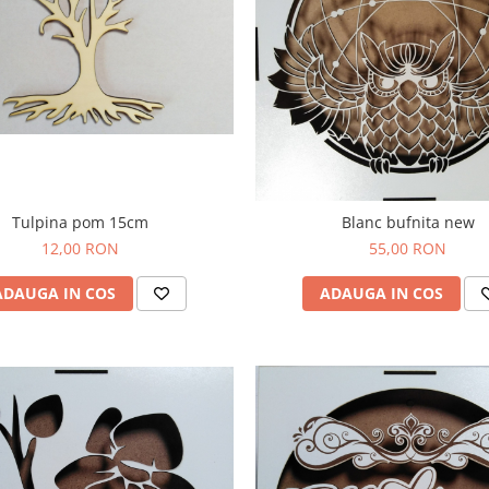
Tulpina pom 15cm
Blanc bufnita new
12,00 RON
55,00 RON
ADAUGA IN COS
ADAUGA IN COS