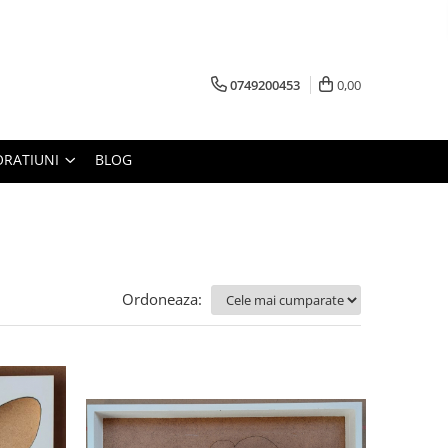
0749200453
0,00
RATIUNI
BLOG
Ordoneaza: