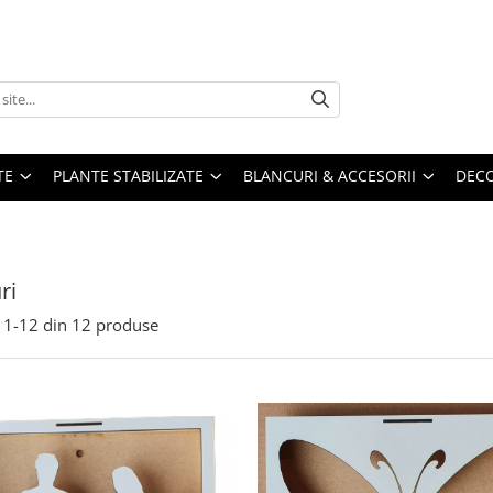
TE
PLANTE STABILIZATE
BLANCURI & ACCESORII
DECO
ri
1-
12
din
12
produse