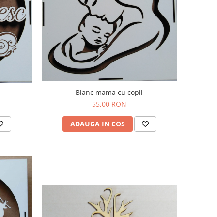
Blanc mama cu copil
55,00 RON
ADAUGA IN COS