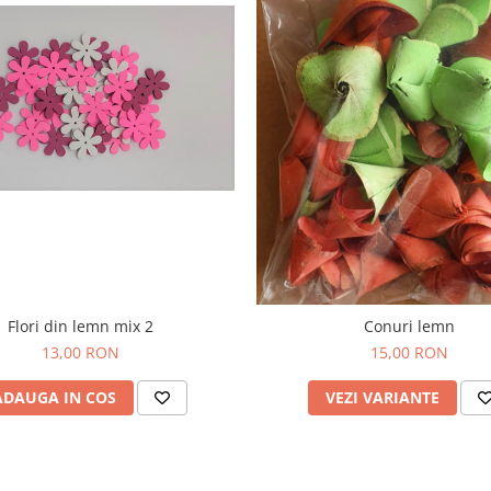
Flori din lemn mix 2
Conuri lemn
13,00 RON
15,00 RON
ADAUGA IN COS
VEZI VARIANTE