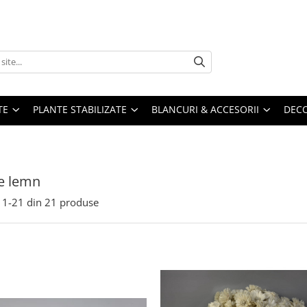
TE
PLANTE STABILIZATE
BLANCURI & ACCESORII
DECO
de lemn
1-
21
din
21
produse