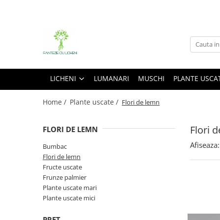
Licheni
Plante uscate
Plante stabilizate
Blancuri & accesorii
Decoratiuni
Licheni premium Polar
Bumbac
Flori stabilizate
Accesorii
Aranjament
Licheni cu radacini
Flori de lemn
Plante stabilizate
Blancuri
Ceas
LICHENI
LUMANARI
MUSCHI
PLANTE USCA
Mixuri licheni
Fructe uscate
Miniaturi
Frunze palmier
Rame tablou
Home /
Plante uscate /
Flori de lemn
Plante uscate mari
Suporturi buchete
Flori 
Plante uscate mici
FLORI DE LEMN
Afiseaza:
Bumbac
Flori de lemn
Fructe uscate
Frunze palmier
Plante uscate mari
Plante uscate mici
PRET