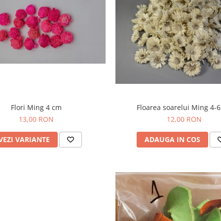
Flori Ming 4 cm
Floarea soarelui Ming 4-
13,00 RON
12,00 RON
VEZI VARIANTE
ADAUGA IN COS