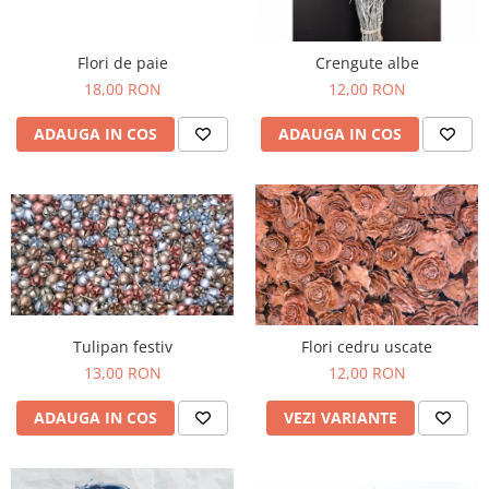
Flori de paie
Crengute albe
18,00 RON
12,00 RON
ADAUGA IN COS
ADAUGA IN COS
Tulipan festiv
Flori cedru uscate
13,00 RON
12,00 RON
ADAUGA IN COS
VEZI VARIANTE