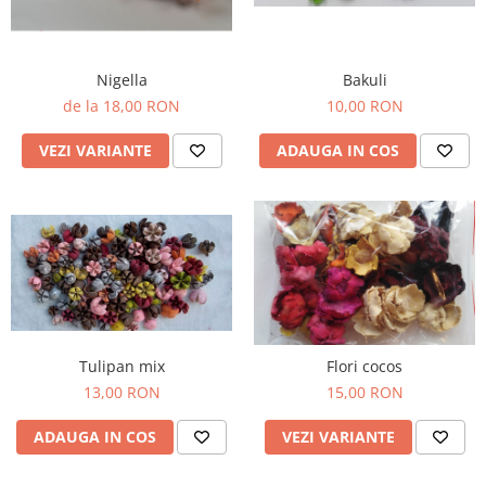
Bakuli
Nigella
10,00 RON
de la 18,00 RON
ADAUGA IN COS
VEZI VARIANTE
Tulipan mix
Flori cocos
13,00 RON
15,00 RON
ADAUGA IN COS
VEZI VARIANTE