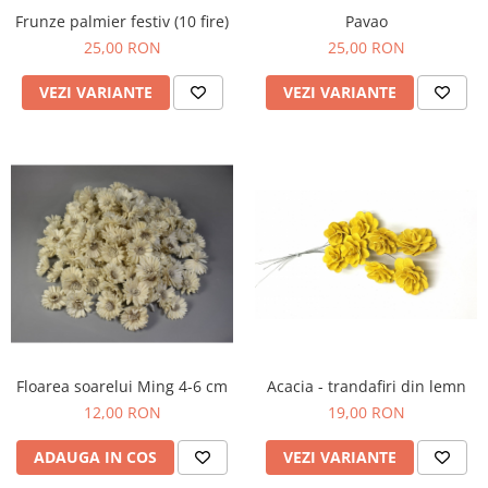
Frunze palmier festiv (10 fire)
Pavao
25,00 RON
25,00 RON
VEZI VARIANTE
VEZI VARIANTE
Acacia - trandafiri din lemn
Floarea soarelui Ming 4-6 cm
19,00 RON
12,00 RON
VEZI VARIANTE
ADAUGA IN COS