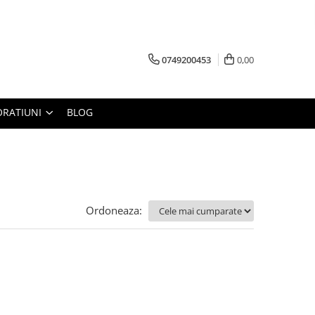
0749200453
0,00
RATIUNI
BLOG
Ordoneaza: