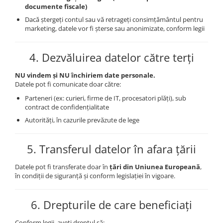
documente fiscale)
Dacă ștergeți contul sau vă retrageți consimțământul pentru
marketing, datele vor fi șterse sau anonimizate, conform legii
4.
Dezvăluirea datelor către terți
NU vindem și NU închiriem date personale.
Datele pot fi comunicate doar către:
Parteneri (ex: curieri, firme de IT, procesatori plăți), sub
contract de confidențialitate
Autorități, în cazurile prevăzute de lege
5.
Transferul datelor în afara țării
Datele pot fi transferate doar în
țări din Uniunea Europeană
,
în condiții de siguranță și conform legislației în vigoare.
6.
Drepturile de care beneficiați
Conform legii, aveți dreptul să: