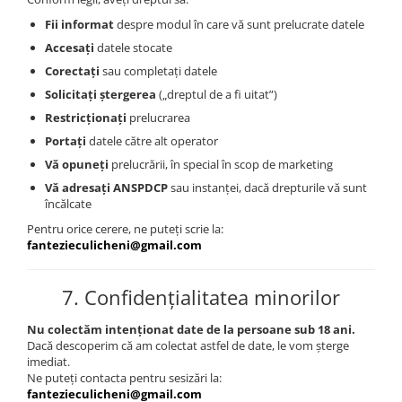
Fii informat
despre modul în care vă sunt prelucrate datele
Accesați
datele stocate
Corectați
sau completați datele
Solicitați ștergerea
(„dreptul de a fi uitat”)
Restricționați
prelucrarea
Portați
datele către alt operator
Vă opuneți
prelucrării, în special în scop de marketing
Vă adresați ANSPDCP
sau instanței, dacă drepturile vă sunt
încălcate
Pentru orice cerere, ne puteți scrie la:
fantezieculicheni@gmail.com
7.
Confidențialitatea minorilor
Nu colectăm intenționat date de la persoane sub 18 ani.
Dacă descoperim că am colectat astfel de date, le vom șterge
imediat.
Ne puteți contacta pentru sesizări la:
fantezieculicheni@gmail.com