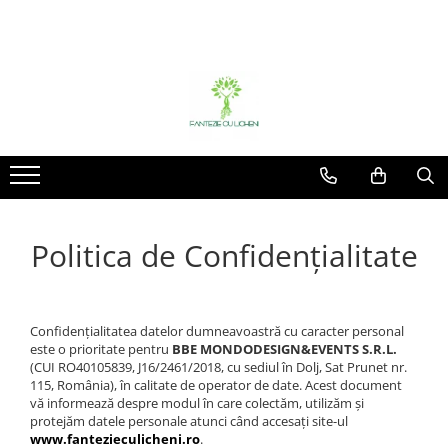
Licheni
Plante uscate
Plante stabilizate
Blancuri & accesorii
Decoratiuni
Licheni premium Polar
Bumbac
Flori stabilizate
Accesorii
Aranjament
Licheni cu radacini
Flori de lemn
Plante stabilizate
Blancuri
Ceas
Mixuri licheni
Fructe uscate
Miniaturi
Frunze palmier
Rame tablou
Plante uscate mari
Suporturi buchete
Politica de Confidențialitate
Plante uscate mici
Confidențialitatea datelor dumneavoastră cu caracter personal
este o prioritate pentru
BBE MONDODESIGN&EVENTS S.R.L.
(CUI RO40105839, J16/2461/2018, cu sediul în Dolj, Sat Prunet nr.
115, România), în calitate de operator de date. Acest document
vă informează despre modul în care colectăm, utilizăm și
protejăm datele personale atunci când accesați site-ul
www.fantezieculicheni.ro
.