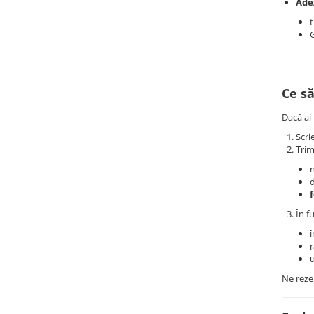
Adez
t
G
Ce s
Dacă ai
Scri
Trim
În f
î
r
Ne reze