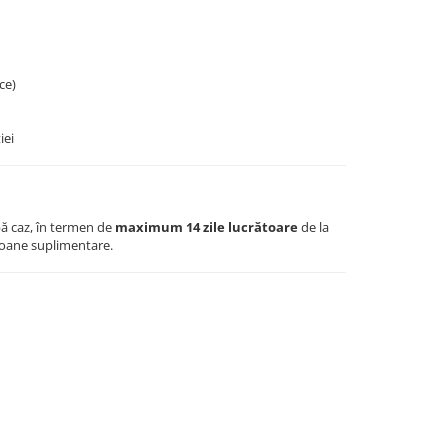
ce)
iei
ă caz, în termen de
maximum 14 zile lucrătoare
de la
sioane suplimentare.