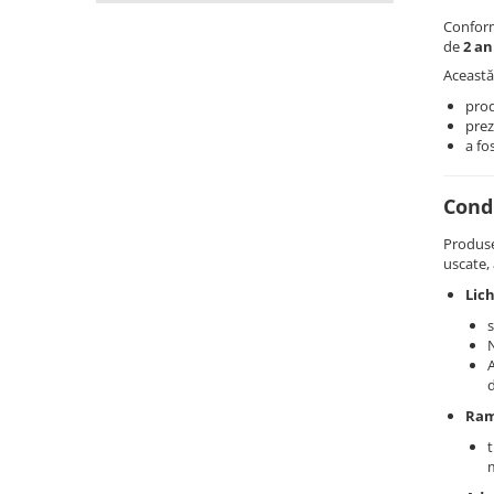
Confo
de
2 an
Această
prod
prez
a fo
Condi
Produse
uscate, 
Lich
s
N
d
Ram
t