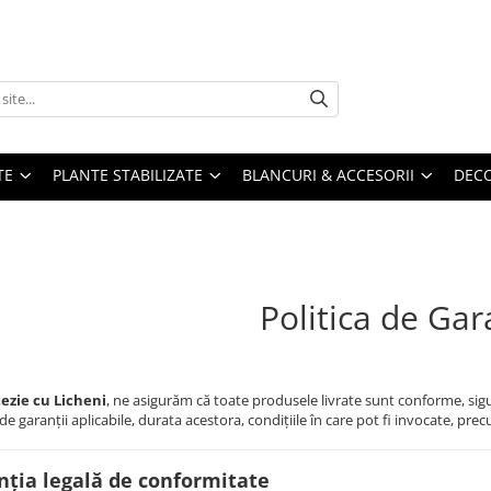
TE
PLANTE STABILIZATE
BLANCURI & ACCESORII
DECO
Politica de Gar
ezie cu Licheni
, ne asigurăm că toate produsele livrate sunt conforme, sigur
 de garanții aplicabile, durata acestora, condițiile în care pot fi invocate, prec
nția legală de conformitate