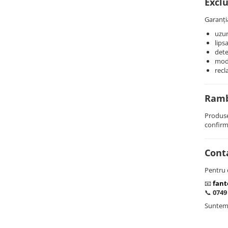
Exclu
Garanți
uzur
lips
dete
modi
recl
Rambu
Produse
confirm
Conta
Pentru 
📧
fant
📞
0749
Suntem 