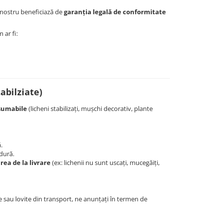
 nostru beneficiază de
garanția legală de conformitate
m ar fi:
abilziate)
sumabile
(licheni stabilizați, mușchi decorativ, plante
.
dură.
rea de la livrare
(ex: lichenii nu sunt uscați, mucegăiți,
e sau lovite din transport, ne anunțați în termen de