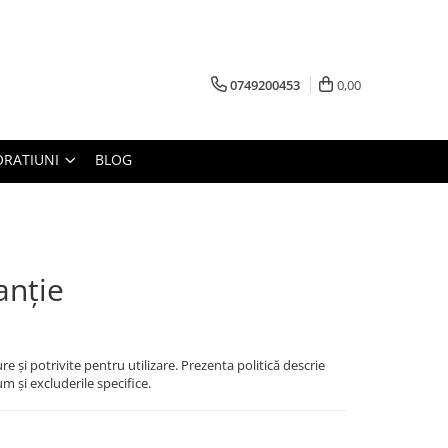
0749200453
0,00
RATIUNI
BLOG
anție
e și potrivite pentru utilizare. Prezenta politică descrie
um și excluderile specifice.