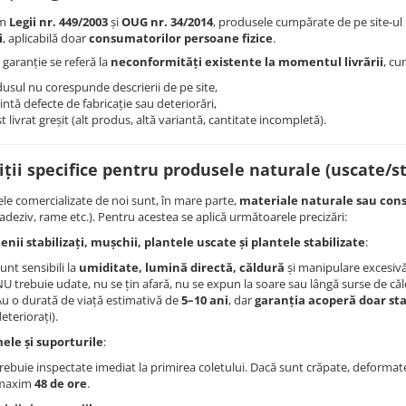
rm
Legii nr. 449/2003
și
OUG nr. 34/2014
, produsele cumpărate de pe site-ul
i
, aplicabilă doar
consumatorilor persoane fizice
.
 garanție se referă la
neconformități existente la momentul livrării
, cu
usul nu corespunde descrierii de pe site,
intă defecte de fabricație sau deteriorări,
st livrat greșit (alt produs, altă variantă, cantitate incompletă).
ții specifice pentru produsele naturale (uscate/st
le comercializate de noi sunt, în mare parte,
materiale naturale sau con
adeziv, rame etc.). Pentru acestea se aplică următoarele precizări:
enii stabilizați, mușchii,
plantele uscate și plantele stabilizate
:
unt sensibili la
umiditate, lumină directă, căldură
și manipulare excesivă
U trebuie udate, nu se țin afară, nu se expun la soare sau lângă surse de căl
Au o durată de viață estimativă de
5–10 ani
, dar
garanția acoperă doar sta
eteriorați).
ele și suporturile
:
rebuie inspectate imediat la primirea coletului. Dacă sunt crăpate, deformat
maxim
48 de ore
.