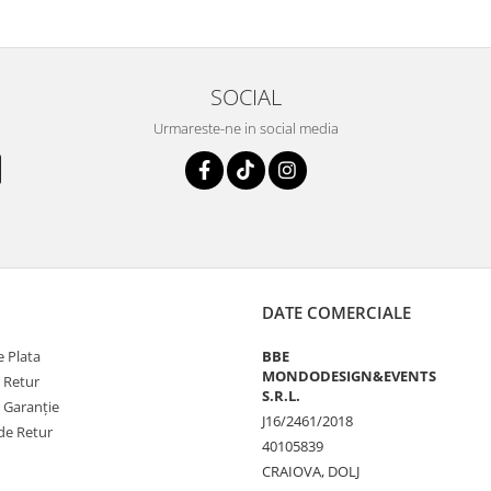
SOCIAL
Urmareste-ne in social media
DATE COMERCIALE
 Plata
BBE
MONDODESIGN&EVENTS
e Retur
S.R.L.
e Garanție
J16/2461/2018
de Retur
40105839
CRAIOVA, DOLJ