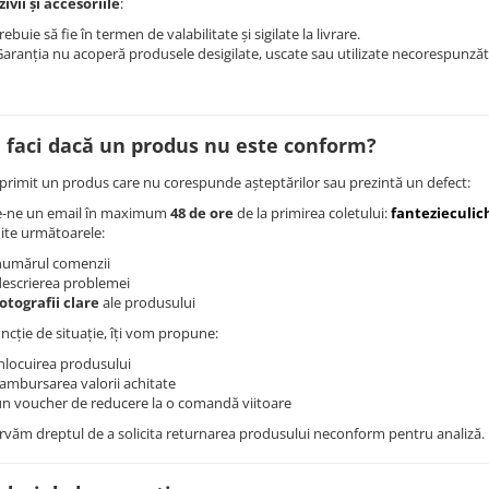
ivii și accesoriile
:
rebuie să fie în termen de valabilitate și sigilate la livrare.
aranția nu acoperă produsele desigilate, uscate sau utilizate necorespunzăt
ă faci dacă un produs nu este conform?
 primit un produs care nu corespunde așteptărilor sau prezintă un defect:
e-ne un email în maximum
48 de ore
de la primirea coletului:
fantezieculi
ite următoarele:
numărul comenzii
descrierea problemei
fotografii clare
ale produsului
uncție de situație, îți vom propune:
nlocuirea produsului
ambursarea valorii achitate
un voucher de reducere la o comandă viitoare
rvăm dreptul de a solicita returnarea produsului neconform pentru analiză.