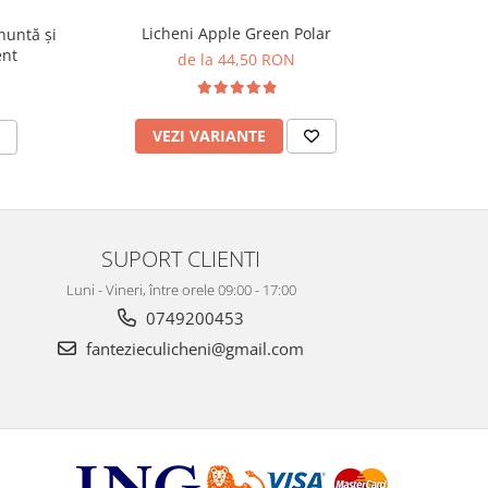
Licheni Apple Green Polar
nuntă și
Lumânare c
ent
nuntă și
de la 44,50 RON
VEZI VARIANTE
V
SUPORT CLIENTI
Luni - Vineri, între orele 09:00 - 17:00
0749200453
fantezieculicheni@gmail.com