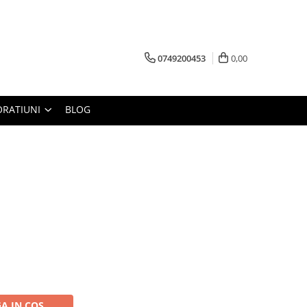
0749200453
0,00
RATIUNI
BLOG
A IN COS