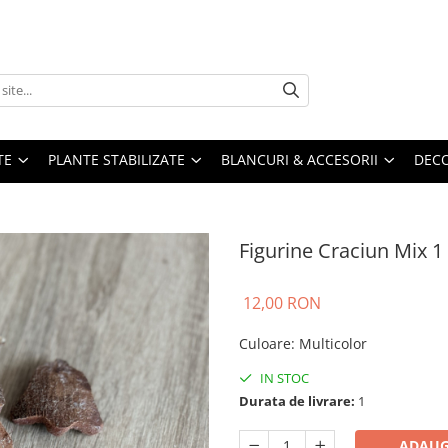
TE
PLANTE STABILIZATE
BLANCURI & ACCESORII
DECO
Figurine Craciun Mix 1
12,00 RON
Culoare
:
Multicolor
IN STOC
Durata de livrare:
1
ADAUG