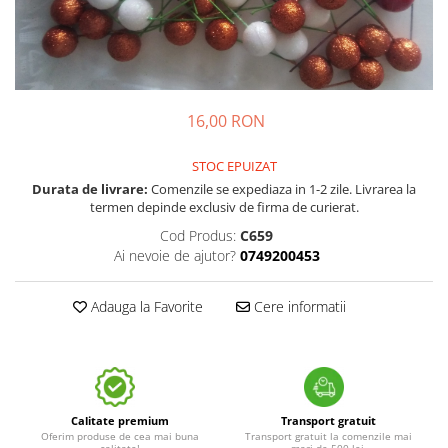
16,00 RON
STOC EPUIZAT
Durata de livrare:
Comenzile se expediaza in 1-2 zile. Livrarea la
termen depinde exclusiv de firma de curierat.
Cod Produs:
C659
Ai nevoie de ajutor?
0749200453
Adauga la Favorite
Cere informatii
Calitate premium
Transport gratuit
Oferim produse de cea mai buna
Transport gratuit la comenzile mai
calitate!
mari de 500 lei.