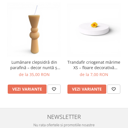
Lumânare clepsidră din
Trandafir criogenat mărime
parafină – decor nuntă și
XS – floare decorativă
botez, lumânare eveniment
naturală
de la 35,00 RON
de la 7,00 RON
VEZI VARIANTE
VEZI VARIANTE
NEWSLETTER
Nu rata ofertele si promotiile noastre