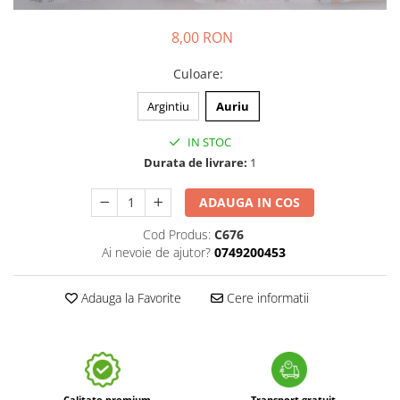
8,00 RON
Culoare
:
Argintiu
Auriu
IN STOC
Durata de livrare:
1
ADAUGA IN COS
Cod Produs:
C676
Ai nevoie de ajutor?
0749200453
Adauga la Favorite
Cere informatii
Calitate premium
Transport gratuit