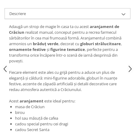
Descriere
Adaugă un strop de magie în casa ta cu acest
aranjament de
Crăciun
realizat manual, conceput pentru a recrea farmecul
sărbătorilor în cea mai frumoasă formă. Aranjamentul combină
armonios un
brăduț verde
, decorat cu
globuri strălucitoare
,
ornamente festive
și
figurine tematice
, perfecte pentru a
transforma orice încăpere într-o scenă de iarnă desprinsă din
povești.
Fiecare element este ales cu grijă pentru a aduce un plus de
eleganță și căldură: mini-figurine adorabile, globuri în nuanțe
festive, accente de zăpadă artificială și detalii decorative care
redau atmosfera autentică a Crăciunului.
Acest
aranjament
este ideal pentru:
masa de Crăciun
birou
hol sau măsuță de cafea
cadou special pentru cei dragi
cadou Secret Santa