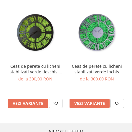
Ceas de perete cu licheni
Ceas de perete cu licheni
stabilizați verde deschis –
stabilizați verde inchis
decor natural, modern și
de la 300,00 RON
de la 300,00 RON
unic
VEZI VARIANTE
VEZI VARIANTE
NEWSLETTER