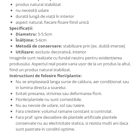
produs natural stabilizat
nu necesită udare
durată lungă de viață în interior
aspect natural, fiecare floare fiind unică
Specificații:
Diametru:
5-5.5cm
Înălțime:
5-6cm
Metodă de conservare:
stabilizare prin [ex. dublă imersie]
Utilizare:
exclusiv decorativă, interior
Imaginile sunt realizate cu fundal neutru pentru evidențierea
produsului. Aspectul real poate varia ușor de la un produs la altul,
fiind un produs natural stabilizat.
Instructiuni de folosire flori/plante:
Nu se amplasează langa surse de caldura, aer condiționat sau
in lumina directa a soarelui.
Evitati presarea, strivirea sau deformarea florii.
Florile/plantele nu sunt comestibile.
Nu au nevoie de udare, sol sau taiere.
Fara crestere: volumul ramane constant si controlat.
Fara praf: spre deosebire de plantele artificiale plantele
conservate nu au electricitate statica, si rezista multi ani daca
sunt pastrate in conditii optime.