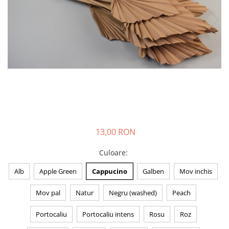
13,00 RON
Culoare
:
Alb
Apple Green
Cappucino
Galben
Mov inchis
Mov pal
Natur
Negru (washed)
Peach
Portocaliu
Portocaliu intens
Rosu
Roz