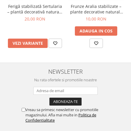
Ferigă stabilizată Sertularia
Frunze Aralia stabilizate –
– plantă decorativă naturală
plante decorative naturale
pentru tablouri și
pentru tablouri și
20,00 RON
10,00 RON
aranjamente
aranjamente
ADAUGA IN COS
VEZI VARIANTE
NEWSLETTER
Nu rata ofertele si promotiile noastre
Vreau sa primesc newsletter cu promotiile
magazinului. Afla mai multe in
Politica de
Confidentialitate