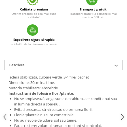
Calitate premium
Transport gratuit
Oferim produse de cea mai buna
Transport gratuit la comenzile mai
calitate!
mari de 500 lei.
Expedirere sigura si rapida
In 24-48h de la plasarea comenzii.
Descriere
Iedera stabilizata, culoare verde, 3-4 fire/ pachet
Dimensiune: 30cm inaltime.
Metoda stabilizare: Absorbtie
Instructiuni de folosire flori/plante:
Nu se amplasează langa surse de caldura, aer condiționat sau
in lumina directa a soarelui.
Evitati presarea, strivirea sau deformarea florii.
Florile/plantele nu sunt comestibile.
Nu au nevoie de udare, sol sau taiere.
Fara crestere: volumul ramane constant si controlat.