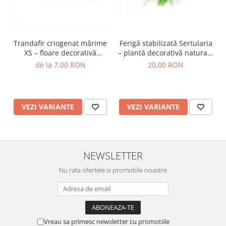
Trandafir criogenat mărime
Ferigă stabilizată Sertularia
XS – floare decorativă
– plantă decorativă naturală
naturală
pentru tablouri și
de la 7,00 RON
20,00 RON
aranjamente
VEZI VARIANTE
VEZI VARIANTE
NEWSLETTER
Nu rata ofertele si promotiile noastre
Vreau sa primesc newsletter cu promotiile