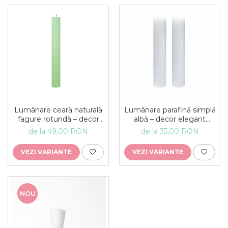
Lumânare ceară naturală
Lumânare parafină simplă
fagure rotundă – decor
albă – decor elegant
nuntă și botez, lumânare
pentru nuntă și botez
de la 49,00 RON
de la 35,00 RON
eveniment
VEZI VARIANTE
VEZI VARIANTE
NOU