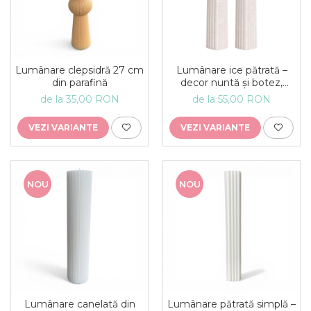
Lumânare clepsidră 27 cm
Lumânare ice pătrată –
din parafină
decor nuntă și botez,
lumânare eveniment
de la 35,00 RON
de la 55,00 RON
VEZI VARIANTE
VEZI VARIANTE
NOU
NOU
Lumânare canelată din
Lumânare pătrată simplă –