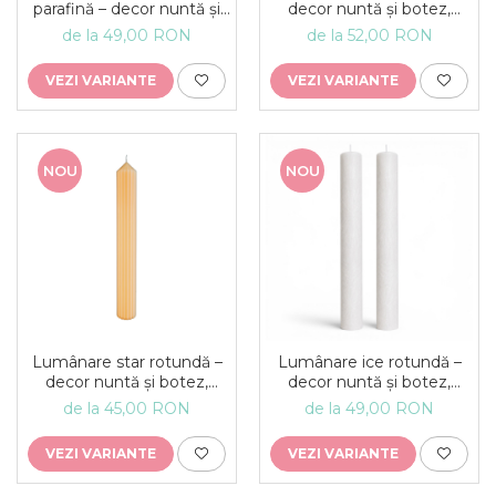
parafină – decor nuntă și
decor nuntă și botez,
botez, lumânare
lumânare eveniment
de la 49,00 RON
de la 52,00 RON
eveniment
VEZI VARIANTE
VEZI VARIANTE
NOU
NOU
Lumânare star rotundă –
Lumânare ice rotundă –
decor nuntă și botez,
decor nuntă și botez,
lumânare eveniment
lumânare eveniment
de la 45,00 RON
de la 49,00 RON
VEZI VARIANTE
VEZI VARIANTE