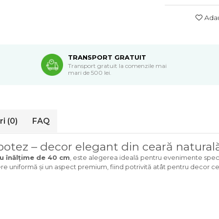
Adau
TRANSPORT GRATUIT
Transport gratuit la comenzile mai
mari de 500 lei.
ri
(0)
FAQ
otez – decor elegant din ceară natural
u înălțime de 40 cm
, este alegerea ideală pentru evenimente specia
ere uniformă și un aspect premium, fiind potrivită atât pentru decor ce
e