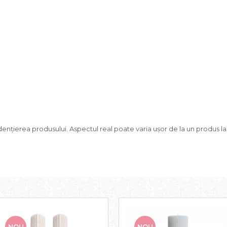
ențierea produsului. Aspectul real poate varia ușor de la un produs la al
NOU
NOU