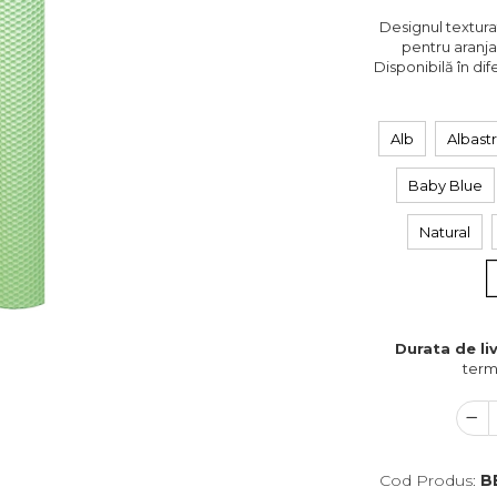
Designul texturat
pentru aranj
Disponibilă în dif
Alb
Albast
Baby Blue
Natural
Durata de liv
term
Cod Produs:
B