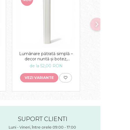
NOU
Lumânare pătrată simplă –
Lumânare star ro
decor nuntă și botez,
decor nuntă și 
t
lumânare eveniment
lumânare even
de la 52,00 RON
de la 45,00 
VEZI VARIANTE
VEZI VARIANTE
SUPORT CLIENTI
Luni - Vineri, între orele 09:00 - 17:00