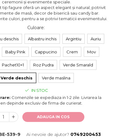
ceremonii și evenimente speciale.
 tip fagure oferă un aspect elegant și natural, potrivit
amente de masă, decor de biserică sau candy bar.
erite culori, pentru a se potrivi tematicii evenimentului.
Culoare
:
ru deschis
Albastru inchis
Argintiu
Auriu
Baby Pink
Cappucino
Crem
Mov
Pachet10+1
Roz Pudra
Verde Smarald
Verde deschis
Verde maslina
IN STOC
rare:
Comenzile se expediaza in 1-2 zile. Livrarea la
en depinde exclusiv de firma de curierat.
ADAUGA IN COS
BE-539-9
Ai nevoie de ajutor?
0749200453