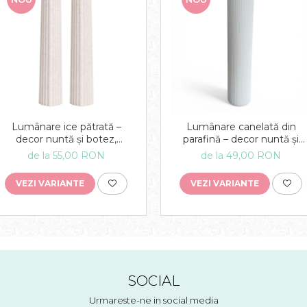
Lumânare ice pătrată –
Lumânare canelată din
decor nuntă și botez,
parafină – decor nuntă și
lumânare eveniment
botez, lumânare evenimen
de la 55,00 RON
de la 49,00 RON
VEZI VARIANTE
VEZI VARIANTE
SOCIAL
Urmareste-ne in social media