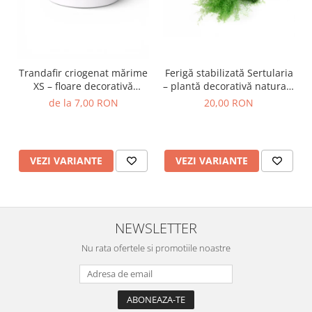
Trandafir criogenat mărime
Ferigă stabilizată Sertularia
XS – floare decorativă
– plantă decorativă naturală
naturală
pentru tablouri și
de la 7,00 RON
20,00 RON
aranjamente
VEZI VARIANTE
VEZI VARIANTE
NEWSLETTER
Nu rata ofertele si promotiile noastre