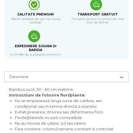
CALITATE PREMIUM
TRANSPORT GRATUIT
Oferim produse de cea mai buna
Transport gratuit la comenzile mai
calitate!
mari de 500 lei.
EXPEDIRERE SIGURA SI
RAPIDA
In 24-48h de la plasarea comenzii.
Descriere
Bambus sucit, 50 - 60 cm inaltime.
Instructiuni de folosire flori/plante:
Nu se amplasează langa surse de caldura, aer
condiționat sau in lumina directa a soarelui.
Evitati presarea, strivirea sau deformarea florii.
Florile/plantele nu sunt comestibile.
Nu au nevoie de udare, sol sau taiere.
Fara crestere: volumul ramane constant si controlat.