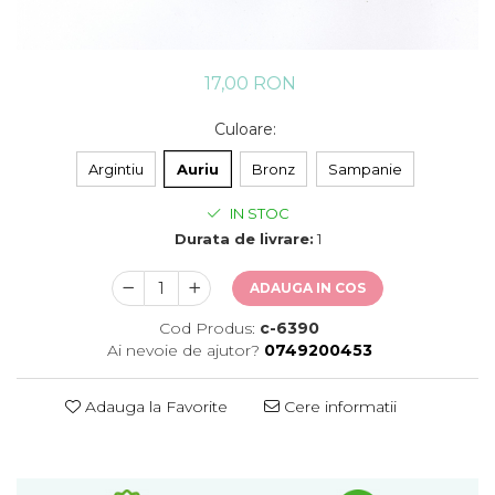
17,00 RON
Culoare
:
Argintiu
Auriu
Bronz
Sampanie
IN STOC
Durata de livrare:
1
ADAUGA IN COS
Cod Produs:
c-6390
Ai nevoie de ajutor?
0749200453
Adauga la Favorite
Cere informatii