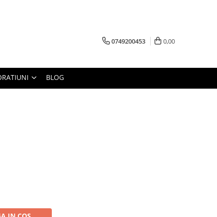
0749200453
0,00
RATIUNI
BLOG
A IN COS