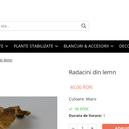
TE
PLANTE STABILIZATE
BLANCURI & ACCESORII
DECO
in lemn
Radacini din lemn
40,00 RON
Culoare
:
Maro
IN STOC
Durata de livrare:
1
ADAUG