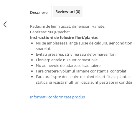
Review-uri
(0)
Descriere
Radacini de lemn uscat, dimensiuni variate.
Cantitate: 500g/pachet.
Instructiuni de folosire flori/plante:
Nu se amplasează langa surse de caldura, aer condițion
soarelui.
Evitati presarea, strivirea sau deformarea florii.
Florile/plantele nu sunt comestibile.
Nu au nevoie de udare, sol sau taiere.
Fara crestere: volumul ramane constant si controlat.
Fara praf: spre deosebire de plantele artificiale plantel
statica, si rezista multi ani daca sunt pastrate in condit
Informatii conformitate produs