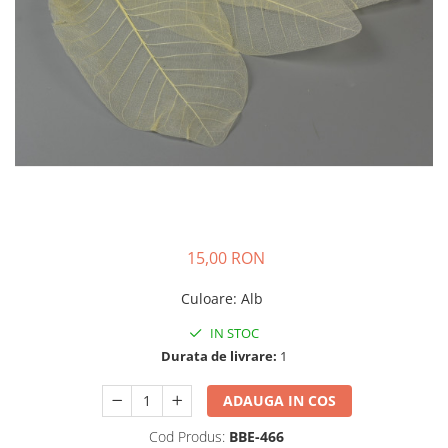
15,00 RON
Culoare
:
Alb
IN STOC
Durata de livrare:
1
ADAUGA IN COS
Cod Produs:
BBE-466