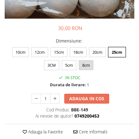
30,00 RON
Dimensiune
:
10cm
12cm
15cm
18cm
20cm
25cm
3CM
5cm
8cm
IN STOC
Durata de livrare:
1
ADAUGA IN COS
Cod Produs:
BBE-149
Ai nevoie de ajutor?
0749200453
Adauga la Favorite
Cere informatii