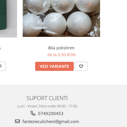
s
Bila polistiren
de la 0,50 RON
V
VEZI VARIANTE
SUPORT CLIENTI
Luni - Vineri, între orele 09:00 - 17:00
0749200453
fantezieculicheni@gmail.com