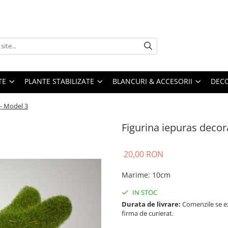
TE
PLANTE STABILIZATE
BLANCURI & ACCESORII
DECO
 - Model 3
Figurina iepuras decor
20,00 RON
Marime
:
10cm
IN STOC
Durata de livrare:
Comenzile se ex
firma de curierat.