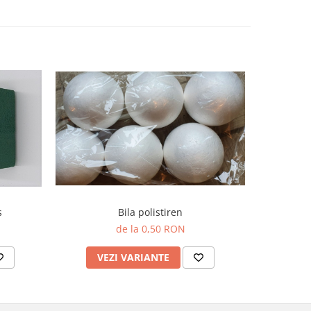
s
Bila polistiren
de la 0,50 RON
V
VEZI VARIANTE