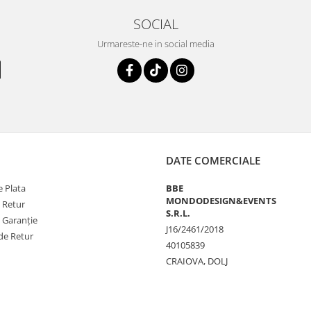
SOCIAL
Urmareste-ne in social media
DATE COMERCIALE
 Plata
BBE
MONDODESIGN&EVENTS
e Retur
S.R.L.
e Garanție
J16/2461/2018
de Retur
40105839
CRAIOVA, DOLJ