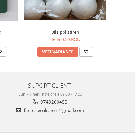
s
Bila polistiren
de la 0,50 RON
V
VEZI VARIANTE
SUPORT CLIENTI
Luni - Vineri, între orele 09:00 - 17:00
0749200453
fantezieculicheni@gmail.com