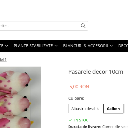
TE
PLANTE STABILIZATE
BLANCURI & ACCESORII
DECO
el 1
Pasarele decor 10cm -
5,00 RON
Culoare
:
Albastru deschis
Galben
IN STOC
Durata de livrare:
Comenzile se ex