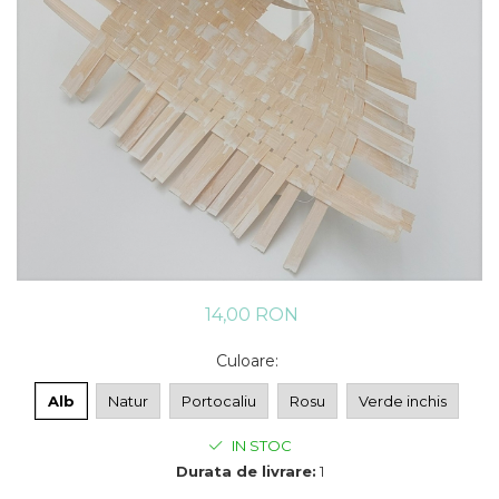
14,00 RON
Culoare
:
Alb
Natur
Portocaliu
Rosu
Verde inchis
IN STOC
Durata de livrare:
1