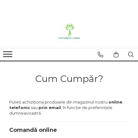
Licheni
Plante uscate
Plante stabilizate
Blancuri & accesorii
Decoratiuni
Licheni premium Polar
Bumbac
Flori stabilizate
Accesorii
Aranjament
Licheni cu radacini
Flori de lemn
Plante stabilizate
Blancuri
Ceas
Mixuri licheni
Fructe uscate
Miniaturi
Frunze palmier
Rame tablou
Plante uscate mari
Suporturi buchete
Cum Cumpăr?
Plante uscate mici
Puteți achiziționa produsele din magazinul nostru
online
,
telefonic
sau
prin email
, în funcție de preferințele
dumneavoastră.
Comandă online