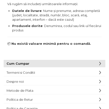
Vă rugăm să includeți următoarele informații:
Datele de livrare
: Nume și prenume, adresa completă
(județ, localitate, stradă, număr, bloc, scară, etaj,
apartament, interfon – dacă este cazul)
Produsele dorite
: Denumirea, codul sau link-ul fiecărui
produs
📦
Nu există valoare minimă pentru o comandă.
Cum Cumpar
Termeni si Conditii
Despre noi
Metode de Plata
Politica de Retur
Politica de Garanție