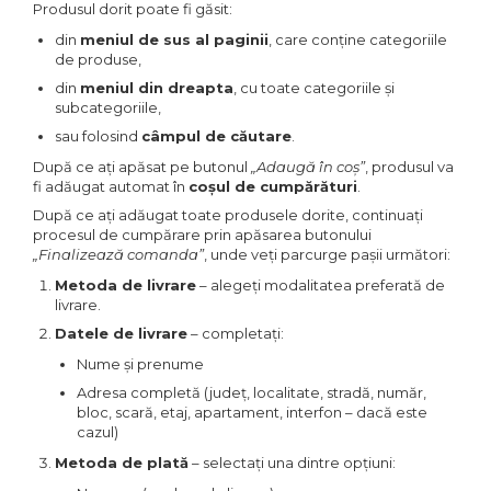
Produsul dorit poate fi găsit:
din
meniul de sus al paginii
, care conține categoriile
de produse,
din
meniul din dreapta
, cu toate categoriile și
subcategoriile,
sau folosind
câmpul de căutare
.
După ce ați apăsat pe butonul
„Adaugă în coș”
, produsul va
fi adăugat automat în
coșul de cumpărături
.
După ce ați adăugat toate produsele dorite, continuați
procesul de cumpărare prin apăsarea butonului
„Finalizează comanda”
, unde veți parcurge pașii următori:
Metoda de livrare
– alegeți modalitatea preferată de
livrare.
Datele de livrare
– completați:
Nume și prenume
Adresa completă (județ, localitate, stradă, număr,
bloc, scară, etaj, apartament, interfon – dacă este
cazul)
Metoda de plată
– selectați una dintre opțiuni: