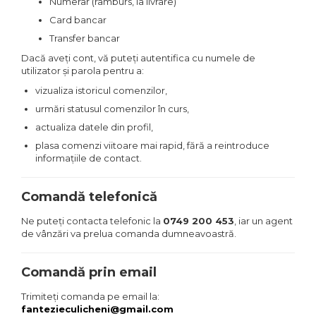
Numerar (ramburs, la livrare)
Card bancar
Transfer bancar
Dacă aveți cont, vă puteți autentifica cu numele de
utilizator și parola pentru a:
vizualiza istoricul comenzilor,
urmări statusul comenzilor în curs,
actualiza datele din profil,
plasa comenzi viitoare mai rapid, fără a reintroduce
informațiile de contact.
Comandă telefonică
Ne puteți contacta telefonic la
0749 200 453
, iar un agent
de vânzări va prelua comanda dumneavoastră.
Comandă prin email
Trimiteți comanda pe email la:
fantezieculicheni@gmail.com