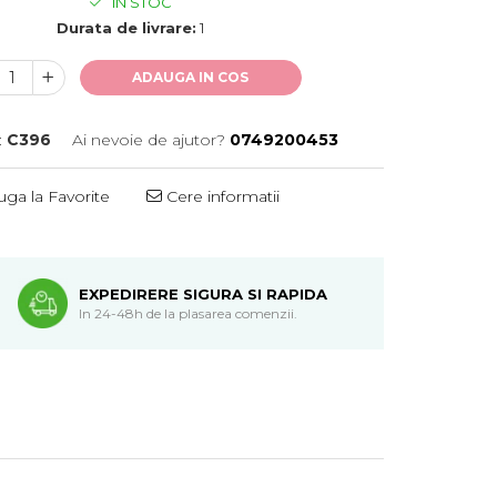
IN STOC
Durata de livrare:
1
ADAUGA IN COS
:
C396
Ai nevoie de ajutor?
0749200453
ga la Favorite
Cere informatii
EXPEDIRERE SIGURA SI RAPIDA
In 24-48h de la plasarea comenzii.