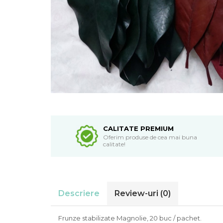
CALITATE PREMIUM
Oferim produse de cea mai buna
calitate!
Descriere
Review-uri
(0)
Frunze stabilizate Magnolie, 20 buc / pachet.