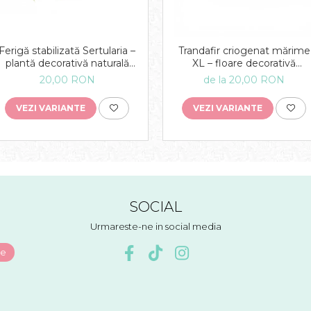
Ferigă stabilizată Sertularia –
Trandafir criogenat mărime
plantă decorativă naturală
XL – floare decorativă
pentru tablouri și
naturală
20,00 RON
de la 20,00 RON
aranjamente
VEZI VARIANTE
VEZI VARIANTE
SOCIAL
Urmareste-ne in social media