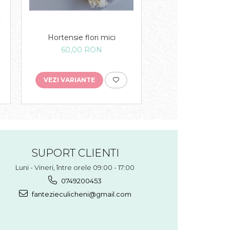
Hortensie flori mici
Dalie
60,00 RON
14,00 RO
VEZI VARIANTE
VEZI VARIANTE
SUPORT CLIENTI
Luni - Vineri, între orele 09:00 - 17:00
0749200453
fantezieculicheni@gmail.com