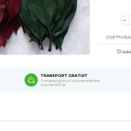
Cod Produs
Adau
TRANSPORT GRATUIT
Transport gratuit la comenzile mai
mari de 500 lei.