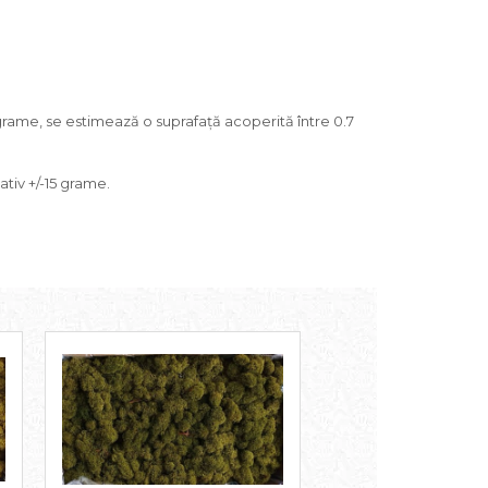
grame, se estimează o suprafață acoperită între 0.7
ativ +/-15 grame.