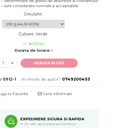
ă – determinate de gradul de absorbție al colorantului
l – sunt considerate normale și acceptabile.
Greutate
:
Culoare
:
Verde
IN STOC
Durata de livrare:
1
ADAUGA IN COS
c-5912-1
Ai nevoie de ajutor?
0749200453
ga la Favorite
Cere informatii
EXPEDIRERE SIGURA SI RAPIDA
In 24-48h de la plasarea comenzii.