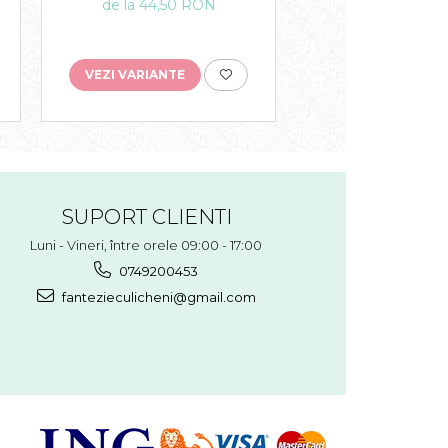
de la 44,50 
de la 44,50 RON
VEZI VARIANTE
VEZI VARIANTE
SUPORT CLIENTI
Luni - Vineri, între orele 09:00 - 17:00
0749200453
fantezieculicheni@gmail.com