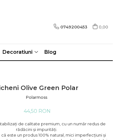
0749200453
0,00
Decoratiuni
Blog
icheni Olive Green Polar
Polarmoss
44,50 RON
 stabilizați de calitate premium, cu un număr redus de
rădăcini și impurități.
că este un produs 100% natural, mici imperfecțiuni și