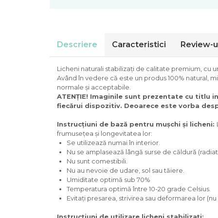
Descriere
Caracteristici
Review-u
Licheni naturali stabilizați de calitate premium, cu 
Având în vedere că este un produs 100% natural, mici
normale și acceptabile.
ATENȚIE! Imaginile sunt prezentate cu titlu in
fiecărui dispozitiv. Deoarece este vorba despre
Instrucțiuni de bază pentru mușchi și licheni:
frumusețea și longevitatea lor:
Se utilizează numai în interior.
Nu se amplasează lângă surse de căldură (radiator
Nu sunt comestibili.
Nu au nevoie de udare, sol sau tăiere.
Umiditate optimă sub 70%
Temperatura optimă între 10-20 grade Celsius.
Evitați presarea, strivirea sau deformarea lor (nu 
Instrucțiuni de utilizare licheni stabilizați: