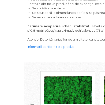
Pentru a obține un produs final de excepție, este ese
Se curăță acele de pin.
Se scurtează la dimensiunea dorită și se păstreaz
Se recomandă fixarea cu adeziv.
Estimare acoperire licheni stabilizați:
Nivelul 
și 0.8 metri pătrați (aproximativ echivalent cu 7/8 x 
Atenție: Datorită variațiilor de umiditate, cantitate
Informatii conformitate produs