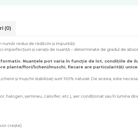
ri
(0)
un număr redus de rădăcini și impurități.
 imperfecțiuni și variații de nuanță – determinate de gradul de absorb
formativ. Nuanțele pot varia în funcție de lot, condițiile de i
 plante/flori/licheni/muschi, fiecare are particularități unice
Lichenii și mușchii stabilizați sunt 100% naturali. De aceea, este neces
, halogen, șemineu, calorifer, etc.), aer condiționat sau în lumina dire
vor crește).