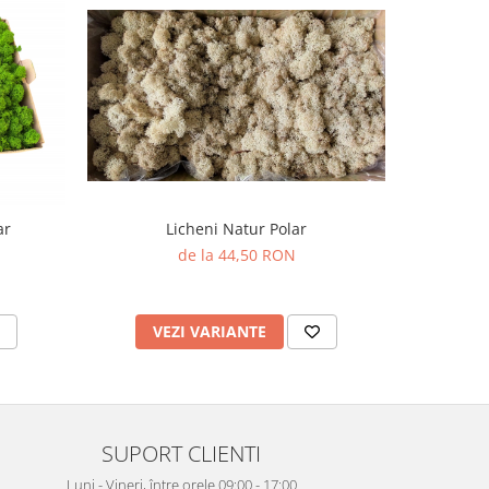
Licheni Natur Polar
ar
Licheni sta
de la 44,50 RON
VEZI VARIANTE
AD
SUPORT CLIENTI
Luni - Vineri, între orele 09:00 - 17:00