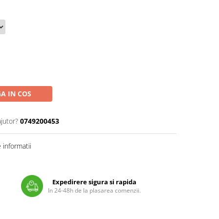
A IN COS
ajutor?
0749200453
informatii
Expedirere sigura si rapida
In 24-48h de la plasarea comenzii.