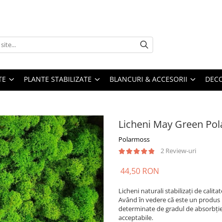
TE
PLANTE STABILIZATE
BLANCURI & ACCESORII
DECO
Licheni May Green Pol
Polarmoss
2 Review-uri
44,50 RON
Licheni naturali stabilizați de cali
Având în vedere că este un produs 1
determinate de gradul de absorbție 
acceptabile.