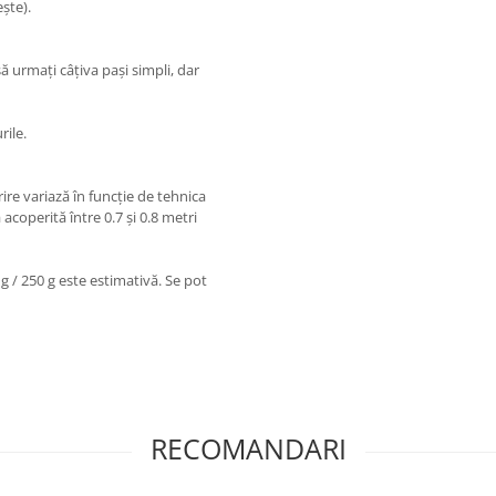
ște).
ă urmați câțiva pași simpli, dar
rile.
ire variază în funcție de tehnica
coperită între 0.7 și 0.8 metri
 g / 250 g este estimativă. Se pot
RECOMANDARI