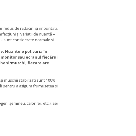
r redus de rădăcini și impurități.
ecțiuni și variații de nuanță –
 – sunt considerate normale și
v. Nuanțele pot varia în
e, monitor sau ecranul fiecărui
icheni/muschi, fiecare are
 și mușchii stabilizați sunt 100%
li pentru a asigura frumusețea și
en, șemineu, calorifer, etc.), aer