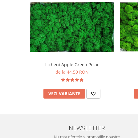
Licheni Apple Green Polar
de la 44,50 RON
VEZI VARIANTE
NEWSLETTER
Nu rata ofertele si promotiile noastre