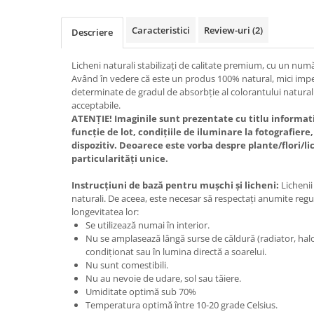
Caracteristici
Review-uri
(2)
Descriere
Licheni naturali stabilizați de calitate premium, cu un numă
Având în vedere că este un produs 100% natural, mici imperf
determinate de gradul de absorbție al colorantului natural
acceptabile.
ATENȚIE! Imaginile sunt prezentate cu titlu informati
funcție de lot, condițiile de iluminare la fotografier
dispozitiv. Deoarece este vorba despre plante/flori/l
particularități unice.
Instrucțiuni de bază pentru mușchi și licheni:
Lichenii
naturali. De aceea, este necesar să respectați anumite regu
longevitatea lor:
Se utilizează numai în interior.
Nu se amplasează lângă surse de căldură (radiator, halog
condiționat sau în lumina directă a soarelui.
Nu sunt comestibili.
Nu au nevoie de udare, sol sau tăiere.
Umiditate optimă sub 70%
Temperatura optimă între 10-20 grade Celsius.