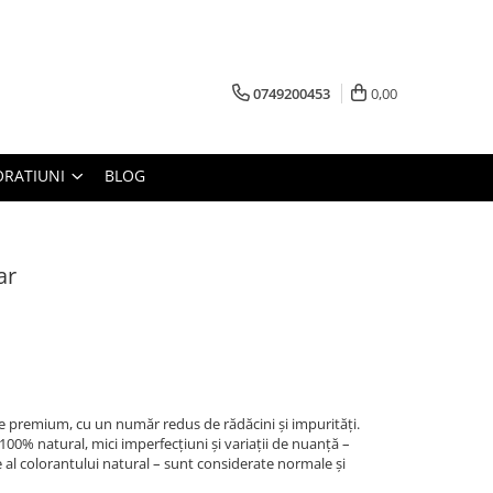
0749200453
0,00
RATIUNI
BLOG
ar
tate premium, cu un număr redus de rădăcini și impurități.
00% natural, mici imperfecțiuni și variații de nuanță –
al colorantului natural – sunt considerate normale și