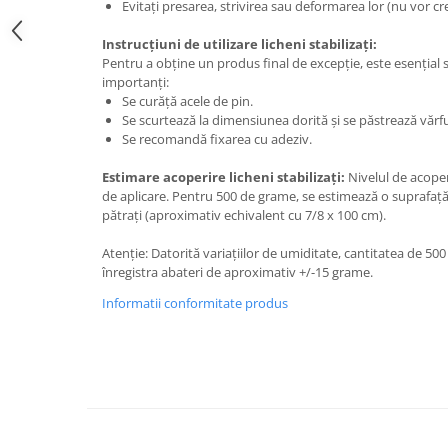
Evitați presarea, strivirea sau deformarea lor (nu vor cre
Instrucțiuni de utilizare licheni stabilizați:
Pentru a obține un produs final de excepție, este esențial s
importanți:
Se curăță acele de pin.
Se scurtează la dimensiunea dorită și se păstrează vărfu
Se recomandă fixarea cu adeziv.
Estimare acoperire licheni stabilizați:
Nivelul de acoper
de aplicare. Pentru 500 de grame, se estimează o suprafață a
pătrați (aproximativ echivalent cu 7/8 x 100 cm).
Atenție: Datorită variațiilor de umiditate, cantitatea de 500
înregistra abateri de aproximativ +/-15 grame.
Informatii conformitate produs