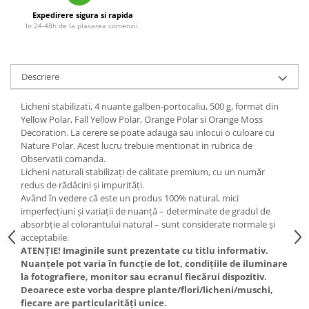
Expedirere sigura si rapida
In 24-48h de la plasarea comenzii.
Descriere
Licheni stabilizati, 4 nuante galben-portocaliu, 500 g, format din
Yellow Polar, Fall Yellow Polar, Orange Polar si Orange Moss
Decoration. La cerere se poate adauga sau inlocui o culoare cu
Nature Polar. Acest lucru trebuie mentionat in rubrica de
Observatii comanda.
Licheni naturali stabilizați de calitate premium, cu un număr
redus de rădăcini și impurități.
Având în vedere că este un produs 100% natural, mici
imperfecțiuni și variații de nuanță – determinate de gradul de
absorbție al colorantului natural – sunt considerate normale și
acceptabile.
ATENȚIE! Imaginile sunt prezentate cu titlu informativ.
Nuanțele pot varia în funcție de lot, condițiile de iluminare
la fotografiere, monitor sau ecranul fiecărui dispozitiv.
Deoarece este vorba despre plante/flori/licheni/muschi,
fiecare are particularități unice.