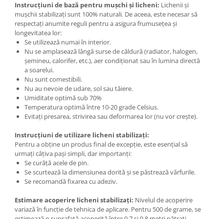
Instrucțiuni de bază pentru mușchi și licheni:
Lichenii și
mușchii stabilizați sunt 100% naturali. De aceea, este necesar să
respectați anumite reguli pentru a asigura frumusețea și
longevitatea lor:
Se utilizează numai în interior.
Nu se amplasează lângă surse de căldură (radiator, halogen,
șemineu, calorifer, etc.), aer condiționat sau în lumina directă
a soarelui.
Nu sunt comestibili.
Nu au nevoie de udare, sol sau tăiere.
Umiditate optimă sub 70%
Temperatura optimă între 10-20 grade Celsius.
Evitați presarea, strivirea sau deformarea lor (nu vor crește).
Instrucțiuni de utilizare licheni stabilizați:
Pentru a obține un produs final de excepție, este esențial să
urmați câțiva pași simpli, dar importanți:
Se curăță acele de pin.
Se scurtează la dimensiunea dorită și se păstrează vărfurile.
Se recomandă fixarea cu adeziv.
Estimare acoperire licheni stabilizați:
Nivelul de acoperire
variază în funcție de tehnica de aplicare. Pentru 500 de grame, se
estimează o suprafață acoperită între 0.7 și 0.8 metri pătrați