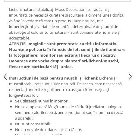
Licheni naturali stabilizați Moss Decoration, cu rădăcini și
impurități, ce necesită curațare și scurtare la dimensiunea dorită.
Având în vedere că este un produs 100% natural, mici
imperfecțiuni și variații de nuanță – determinate de gradul de
absorbție al colorantului natural – sunt considerate normale și
acceptabile.
ATENȚIE! Imaginile sunt prezentate cu titlu informativ.
Nuanțele pot varia în funcție de lot, condițiile de iluminare
la fotografiere, monitor sau ecranul fiecărui dispozitiv.
Deoarece este vorba despre plante/flori/licheni/muschi,
fiecare are particularități unice.
Instrucțiuni de bază pentru mușchi și licheni:
Lichenii și
mușchii stabilizați sunt 100% naturali. De aceea, este necesar să
respectați anumite reguli pentru a asigura frumusețea și
longevitatea lor:
Se utilizează numai în interior.
Nu se amplasează lângă surse de căldură (radiator, halogen,
șemineu, calorifer, etc.), aer condiționat sau în lumina directă
a soarelui.
Nu sunt comestibili.
Nu au nevoie de udare, sol sau tăiere.