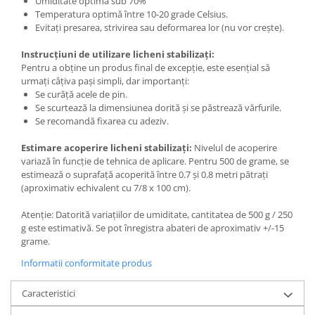
Umiditate optimă sub 70%
Temperatura optimă între 10-20 grade Celsius.
Evitați presarea, strivirea sau deformarea lor (nu vor crește).
Instrucțiuni de utilizare licheni stabilizați:
Pentru a obține un produs final de excepție, este esențial să
urmați câțiva pași simpli, dar importanți:
Se curăță acele de pin.
Se scurtează la dimensiunea dorită și se păstrează vărfurile.
Se recomandă fixarea cu adeziv.
Estimare acoperire licheni stabilizați:
Nivelul de acoperire
variază în funcție de tehnica de aplicare. Pentru 500 de grame, se
estimează o suprafață acoperită între 0.7 și 0.8 metri pătrați
(aproximativ echivalent cu 7/8 x 100 cm).
Atenție: Datorită variațiilor de umiditate, cantitatea de 500 g / 250
g este estimativă. Se pot înregistra abateri de aproximativ +/-15
grame.
Informatii conformitate produs
Caracteristici