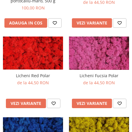
portocaliu-maro, 500 g
de la 44,50 RON
100,00 RON
ADAUGA IN COS
VEZI VARIANTE
Licheni Red Polar
Licheni Fucsia Polar
de la 44,50 RON
de la 44,50 RON
VEZI VARIANTE
VEZI VARIANTE