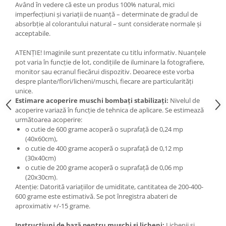
Având în vedere că este un produs 100% natural, mici
imperfecțiuni și variații de nuanță – determinate de gradul de
absorbție al colorantului natural – sunt considerate normale și
acceptabile.
ATENȚIE! Imaginile sunt prezentate cu titlu informativ. Nuanțele
pot varia în funcție de lot, condițiile de iluminare la fotografiere,
monitor sau ecranul fiecărui dispozitiv. Deoarece este vorba
despre plante/flori/licheni/muschi, fiecare are particularități
unice.
Estimare acoperire muschi bombați stabilizați:
Nivelul de
acoperire variază în funcție de tehnica de aplicare. Se estimează
următoarea acoperire:
o cutie de 600 grame acoperă o suprafață de 0,24 mp
(40x60cm),
o cutie de 400 grame acoperă o suprafață de 0,12 mp
(30x40cm)
o cutie de 200 grame acoperă o suprafață de 0,06 mp
(20x30cm).
Atenție: Datorită variațiilor de umiditate, cantitatea de 200-400-
600 grame este estimativă. Se pot înregistra abateri de
aproximativ +/-15 grame.
Instrucțiuni de bază pentru mușchi și licheni:
Lichenii și