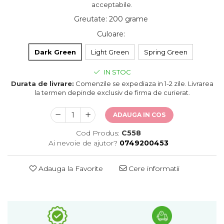
acceptabile.
Greutate
:
200 grame
Culoare
:
Dark Green
Light Green
Spring Green
IN STOC
Durata de livrare:
Comenzile se expediaza in 1-2 zile. Livrarea
la termen depinde exclusiv de firma de curierat.
ADAUGA IN COS
Cod Produs:
C558
Ai nevoie de ajutor?
0749200453
Adauga la Favorite
Cere informatii