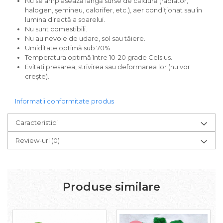
Nu se amplasează lângă surse de căldură (radiator,
halogen, șemineu, calorifer, etc.), aer condiționat sau în
lumina directă a soarelui.
Nu sunt comestibili.
Nu au nevoie de udare, sol sau tăiere.
Umiditate optimă sub 70%
Temperatura optimă între 10-20 grade Celsius.
Evitați presarea, strivirea sau deformarea lor (nu vor
crește).
Informatii conformitate produs
Caracteristici
Review-uri
(0)
Produse similare