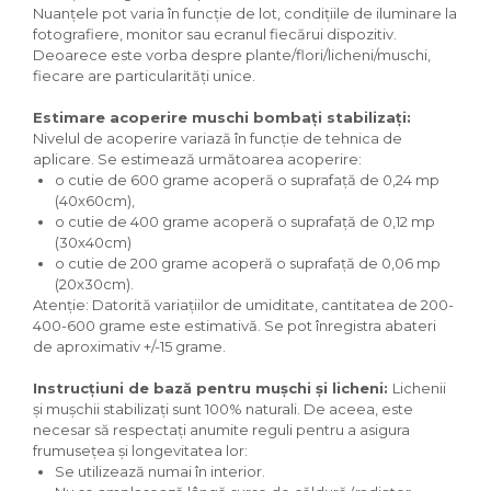
Nuanțele pot varia în funcție de lot, condițiile de iluminare la
fotografiere, monitor sau ecranul fiecărui dispozitiv.
Deoarece este vorba despre plante/flori/licheni/muschi,
fiecare are particularități unice.
Estimare acoperire muschi bombați stabilizați:
Nivelul de acoperire variază în funcție de tehnica de
aplicare. Se estimează următoarea acoperire:
o cutie de 600 grame acoperă o suprafață de 0,24 mp
(40x60cm),
o cutie de 400 grame acoperă o suprafață de 0,12 mp
(30x40cm)
o cutie de 200 grame acoperă o suprafață de 0,06 mp
(20x30cm).
Atenție: Datorită variațiilor de umiditate, cantitatea de 200-
400-600 grame este estimativă. Se pot înregistra abateri
de aproximativ +/-15 grame.
Instrucțiuni de bază pentru mușchi și licheni:
Lichenii
și mușchii stabilizați sunt 100% naturali. De aceea, este
necesar să respectați anumite reguli pentru a asigura
frumusețea și longevitatea lor:
Se utilizează numai în interior.