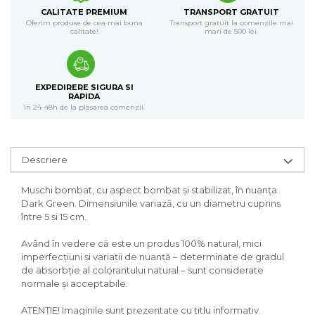
CALITATE PREMIUM
TRANSPORT GRATUIT
Oferim produse de cea mai buna
Transport gratuit la comenzile mai
calitate!
mari de 500 lei.
EXPEDIRERE SIGURA SI
RAPIDA
In 24-48h de la plasarea comenzii.
Descriere
Muschi bombat, cu aspect bombat și stabilizat, în nuanța
Dark Green. Dimensiunile variază, cu un diametru cuprins
între 5 și 15 cm.
Având în vedere că este un produs 100% natural, mici
imperfecțiuni și variații de nuanță – determinate de gradul
de absorbție al colorantului natural – sunt considerate
normale și acceptabile.
ATENȚIE! Imaginile sunt prezentate cu titlu informativ.