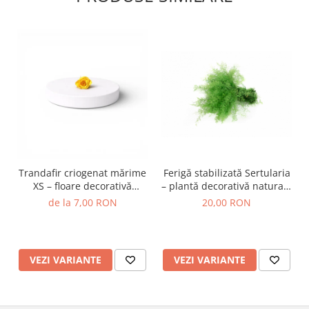
Trandafir criogenat mărime
Ferigă stabilizată Sertularia
XS – floare decorativă
– plantă decorativă naturală
naturală
pentru tablouri și
de la 7,00 RON
20,00 RON
aranjamente
VEZI VARIANTE
VEZI VARIANTE