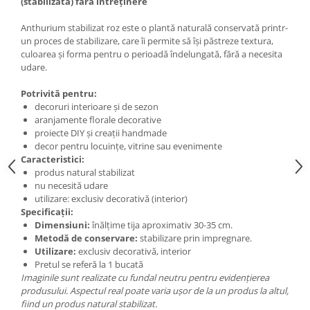
(stabilizată) fără întreținere
Anthurium stabilizat roz este o plantă naturală conservată printr-
un proces de stabilizare, care îi permite să își păstreze textura,
culoarea și forma pentru o perioadă îndelungată, fără a necesita
udare.
Potrivită pentru:
decoruri interioare și de sezon
aranjamente florale decorative
proiecte DIY și creații handmade
decor pentru locuințe, vitrine sau evenimente
Caracteristici:
produs natural stabilizat
nu necesită udare
utilizare: exclusiv decorativă (interior)
Specificații:
Dimensiuni:
înălțime tija aproximativ 30-35 cm.
Metodă de conservare:
stabilizare prin impregnare.
Utilizare:
exclusiv decorativă, interior
Pretul se referă la 1 bucată
Imaginile sunt realizate cu fundal neutru pentru evidențierea
produsului. Aspectul real poate varia ușor de la un produs la altul,
fiind un produs natural stabilizat.