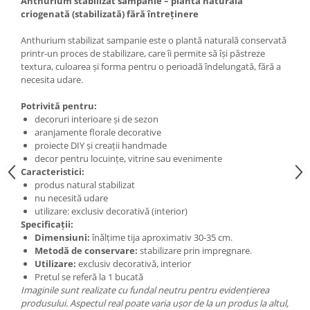
Anthurium stabilizat sampanie – plantă naturală
criogenată (stabilizată) fără întreținere
Anthurium stabilizat sampanie este o plantă naturală conservată
printr-un proces de stabilizare, care îi permite să își păstreze
textura, culoarea și forma pentru o perioadă îndelungată, fără a
necesita udare.
Potrivită pentru:
decoruri interioare și de sezon
aranjamente florale decorative
proiecte DIY și creații handmade
decor pentru locuințe, vitrine sau evenimente
Caracteristici:
produs natural stabilizat
nu necesită udare
utilizare: exclusiv decorativă (interior)
Specificații:
Dimensiuni:
înălțime tija aproximativ 30-35 cm.
Metodă de conservare:
stabilizare prin impregnare.
Utilizare:
exclusiv decorativă, interior
Pretul se referă la 1 bucată
Imaginile sunt realizate cu fundal neutru pentru evidențierea
produsului. Aspectul real poate varia ușor de la un produs la altul,