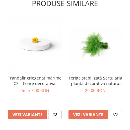
PRODUSE SIMILARE
Trandafir criogenat mărime
Ferigă stabilizată Sertularia
XS – floare decorativă
– plantă decorativă naturală
naturală
pentru tablouri și
de la 7,00 RON
20,00 RON
aranjamente
VEZI VARIANTE
VEZI VARIANTE