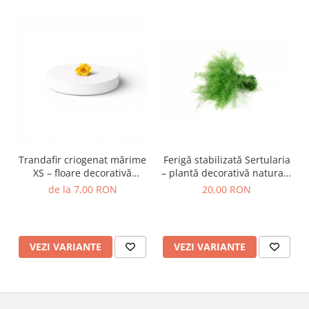
Trandafir criogenat mărime
Ferigă stabilizată Sertularia
XS – floare decorativă
– plantă decorativă naturală
naturală
pentru tablouri și
de la 7,00 RON
20,00 RON
aranjamente
VEZI VARIANTE
VEZI VARIANTE