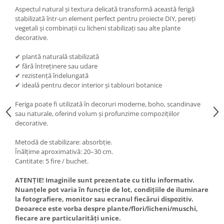
Aspectul natural și textura delicată transformă această ferigă
stabilizată într-un element perfect pentru proiecte DIY, pereți
vegetali și combinații cu licheni stabilizați sau alte plante
decorative.
✔ plantă naturală stabilizată
✔ fără întreținere sau udare
✔ rezistență îndelungată
✔ ideală pentru decor interior și tablouri botanice
Feriga poate fi utilizată în decoruri moderne, boho, scandinave
sau naturale, oferind volum și profunzime compozițiilor
decorative.
Metodă de stabilizare: absorbție.
Înălțime aproximativă: 20–30 cm.
Cantitate: 5 fire / buchet.
ATENȚIE! Imaginile sunt prezentate cu titlu informativ.
Nuanțele pot varia în funcție de lot, condițiile de iluminare
la fotografiere, monitor sau ecranul fiecărui dispozitiv.
Deoarece este vorba despre plante/flori/licheni/muschi,
fiecare are particularități unice.