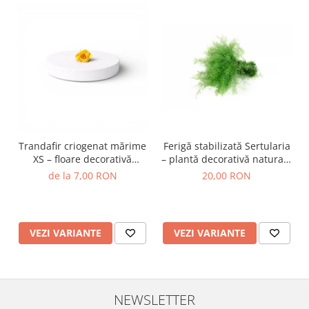
Trandafir criogenat mărime
Ferigă stabilizată Sertularia
XS – floare decorativă
– plantă decorativă naturală
naturală
pentru tablouri și
de la 7,00 RON
20,00 RON
aranjamente
VEZI VARIANTE
VEZI VARIANTE
NEWSLETTER