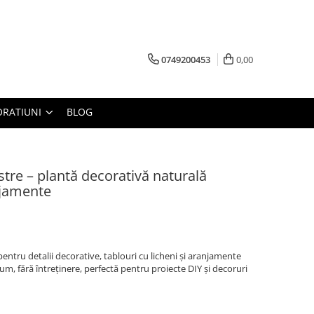
0749200453
0,00
RATIUNI
BLOG
estre – plantă decorativă naturală
njamente
pentru detalii decorative, tablouri cu licheni și aranjamente
m, fără întreținere, perfectă pentru proiecte DIY și decoruri