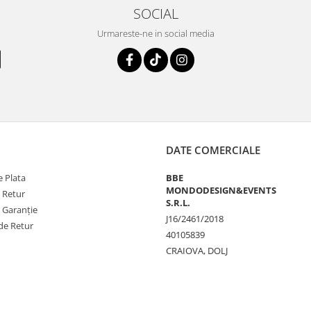
SOCIAL
Urmareste-ne in social media
DATE COMERCIALE
 Plata
BBE
MONDODESIGN&EVENTS
e Retur
S.R.L.
e Garanție
J16/2461/2018
de Retur
40105839
CRAIOVA, DOLJ