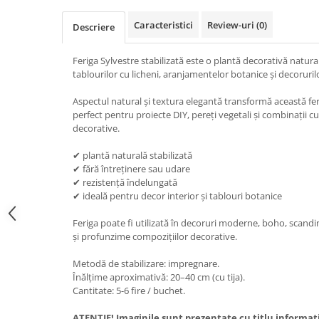
Caracteristici
Review-uri
(0)
Descriere
Feriga Sylvestre stabilizată este o plantă decorativă natura
tablourilor cu licheni, aranjamentelor botanice și decoruri
Aspectul natural și textura elegantă transformă această fer
perfect pentru proiecte DIY, pereți vegetali și combinații cu 
decorative.
✔ plantă naturală stabilizată
✔ fără întreținere sau udare
✔ rezistență îndelungată
✔ ideală pentru decor interior și tablouri botanice
Feriga poate fi utilizată în decoruri moderne, boho, scand
și profunzime compozițiilor decorative.
Metodă de stabilizare: impregnare.
Înălțime aproximativă: 20–40 cm (cu tija).
Cantitate: 5-6 fire / buchet.
ATENȚIE! Imaginile sunt prezentate cu titlu informati