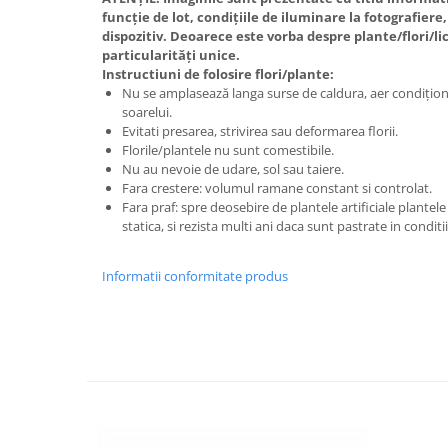
funcție de lot, condițiile de iluminare la fotografier
dispozitiv. Deoarece este vorba despre plante/flori/l
particularități unice.
Instructiuni de folosire flori/plante:
Nu se amplasează langa surse de caldura, aer condițion
soarelui.
Evitati presarea, strivirea sau deformarea florii.
Florile/plantele nu sunt comestibile.
Nu au nevoie de udare, sol sau taiere.
Fara crestere: volumul ramane constant si controlat.
Fara praf: spre deosebire de plantele artificiale plantel
statica, si rezista multi ani daca sunt pastrate in condit
Informatii conformitate produs