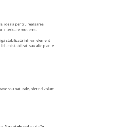
lă, ideală pentru realizarea
lor interioare moderne.
igă stabilizată într-un element
licheni stabilizați sau alte plante
inave sau naturale, oferind volum
v. Nuanțele pot varia în