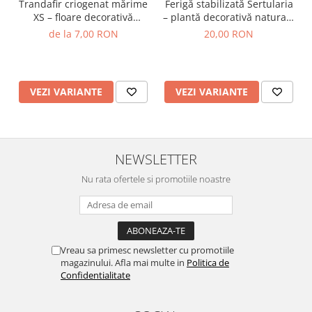
Trandafir criogenat mărime
Ferigă stabilizată Sertularia
XS – floare decorativă
– plantă decorativă naturală
naturală
pentru tablouri și
de la 7,00 RON
20,00 RON
aranjamente
VEZI VARIANTE
VEZI VARIANTE
NEWSLETTER
Nu rata ofertele si promotiile noastre
Vreau sa primesc newsletter cu promotiile
magazinului. Afla mai multe in
Politica de
Confidentialitate