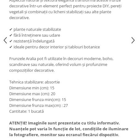
Aspectul natural și textura elegantă transformă aceste frunze
decorative într-un element perfect pentru proiecte DIY, pereți
vegetali și combinații cu licheni stabilizați sau alte plante
decorative.
✔ plante naturale stabilizate
✔ fără întreținere sau udare
✔ rezistență îndelungată
✔ ideale pentru decor interior și tablouri botanice
Frunzele Aralia pot fi utilizate în decoruri moderne, boho,
scandinave sau naturale, oferind volum și profunzime
compozițiilor decorative.
Tehnica stabilizare: absortie
Dimensiune min (cm): 15
Dimensiune max (cm): 20
Dimensiune frunza min(cm): 15
Dimensiune frunza max(cm) : 27
Cantitate: 1 bucată
ATENȚIE! Imaginile sunt prezentate cu titlu informativ.
Nuanțele pot varia în funcție de lot, condițiile de iluminare
la fotografiere, monitor sau ecranul fiecărui dispozitiv.