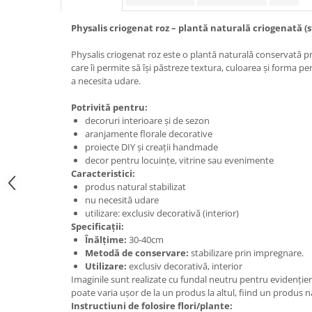
Physalis criogenat roz – plantă naturală criogenată (s
Physalis criogenat roz este o plantă naturală conservată pr
care îi permite să își păstreze textura, culoarea și forma p
a necesita udare.
Potrivită pentru:
decoruri interioare și de sezon
aranjamente florale decorative
proiecte DIY și creații handmade
decor pentru locuințe, vitrine sau evenimente
Caracteristici:
produs natural stabilizat
nu necesită udare
utilizare: exclusiv decorativă (interior)
Specificații:
Înălțime:
30-40cm
Metodă de conservare:
stabilizare prin impregnare.
Utilizare:
exclusiv decorativă, interior
Imaginile sunt realizate cu fundal neutru pentru evidențier
poate varia ușor de la un produs la altul, fiind un produs na
Instructiuni de folosire flori/plante: