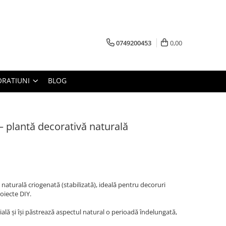
0749200453
0,00
RATIUNI
BLOG
– plantă decorativă naturală
 naturală criogenată (stabilizată), ideală pentru decoruri
oiecte DIY.
ială și își păstrează aspectul natural o perioadă îndelungată,