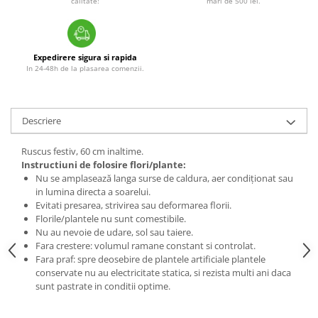
calitate!
mari de 500 lei.
Expedirere sigura si rapida
In 24-48h de la plasarea comenzii.
Descriere
Ruscus festiv, 60 cm inaltime.
Instructiuni de folosire flori/plante:
Nu se amplasează langa surse de caldura, aer condiționat sau
in lumina directa a soarelui.
Evitati presarea, strivirea sau deformarea florii.
Florile/plantele nu sunt comestibile.
Nu au nevoie de udare, sol sau taiere.
Fara crestere: volumul ramane constant si controlat.
Fara praf: spre deosebire de plantele artificiale plantele
conservate nu au electricitate statica, si rezista multi ani daca
sunt pastrate in conditii optime.