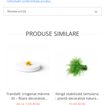
Informatii conformitate produs
Review-uri
(0)
PRODUSE SIMILARE
Trandafir criogenat mărime
Ferigă stabilizată Sertularia
XS – floare decorativă
– plantă decorativă naturală
naturală
pentru tablouri și
de la 7,00 RON
20,00 RON