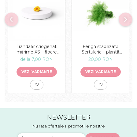
Ferigă stabilizată
Trandafir criogenat
Sertularia – plantă
mărime XS – floare
decorativă naturală
decorativă naturală
20,00 RON
de la 7,00 RON
pentru tablouri și
aranjamente
VEZI VARIANTE
VEZI VARIANTE
NEWSLETTER
Nu rata ofertele si promotiile noastre