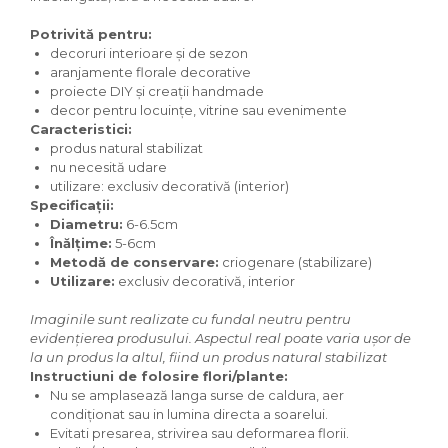
Potrivită pentru:
decoruri interioare și de sezon
aranjamente florale decorative
proiecte DIY și creații handmade
decor pentru locuințe, vitrine sau evenimente
Caracteristici:
produs natural stabilizat
nu necesită udare
utilizare: exclusiv decorativă (interior)
Specificații:
Diametru:
6-6.5cm
Înălțime:
5-6cm
Metodă de conservare:
criogenare (stabilizare)
Utilizare:
exclusiv decorativă, interior
Imaginile sunt realizate cu fundal neutru pentru
evidențierea produsului. Aspectul real poate varia ușor de
la un produs la altul, fiind un produs natural stabilizat
Instructiuni de folosire flori/plante:
Nu se amplasează langa surse de caldura, aer
condiționat sau in lumina directa a soarelui.
Evitati presarea, strivirea sau deformarea florii.