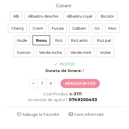
Culoare
:
Alb
Albastru deschis
Albastru royal
Bicolor
Cherry
Crem
Fucsia
Galben
Gri
Mov
Nude
Rosu
Roz
Roz antic
Roz pal
Somon
Verde inchis
Verde mint
Violet
IN STOC
Durata de livrare:
1
ADAUGA IN COS
Cod Produs:
c-3111
Ai nevoie de ajutor?
0749200453
Adauga la Favorite
Cere informatii