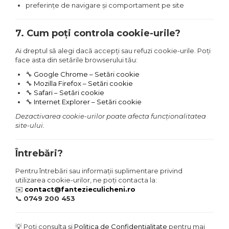
preferințe de navigare și comportament pe site
7. Cum poți controla cookie-urile?
Ai dreptul să alegi dacă accepți sau refuzi cookie-urile. Poți
face asta din setările browserului tău:
🔧
Google Chrome – Setări cookie
🔧
Mozilla Firefox – Setări cookie
🔧
Safari – Setări cookie
🔧
Internet Explorer – Setări cookie
Dezactivarea cookie-urilor poate afecta funcționalitatea
site-ului.
Întrebări?
Pentru întrebări sau informații suplimentare privind
utilizarea cookie-urilor, ne poți contacta la:
✉️
contact@fantezieculicheni.ro
📞
0749 200 453
💡 Poți consulta și
Politica de Confidențialitate
pentru mai