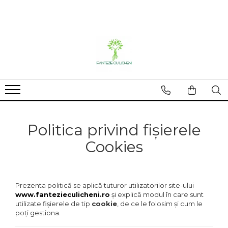
Licheni
Plante uscate
Plante stabilizate
Blancuri & accesorii
Decoratiuni
Licheni premium Polar
Bumbac
Flori stabilizate
Accesorii
Aranjament
Licheni cu radacini
Flori de lemn
Plante stabilizate
Blancuri
Ceas
Mixuri licheni
Fructe uscate
Miniaturi
Frunze palmier
Rame tablou
Plante uscate mari
Suporturi buchete
Politica privind fișierele
Plante uscate mici
Cookies
Prezenta politică se aplică tuturor utilizatorilor site-ului
www.fantezieculicheni.ro
și explică modul în care sunt
utilizate fișierele de tip
cookie
, de ce le folosim și cum le
poți gestiona.