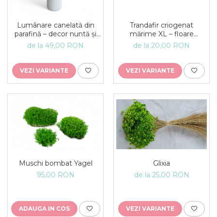
Lumânare canelată din
Trandafir criogenat
parafină – decor nuntă și
mărime XL – floare
botez, lumânare
decorativă naturală
de la 49,00 RON
de la 20,00 RON
eveniment
VEZI VARIANTE
VEZI VARIANTE
Muschi bombat Yagel
Glixia
95,00 RON
de la 25,00 RON
ADAUGA IN COS
VEZI VARIANTE