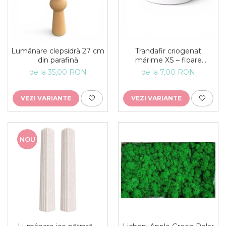
Lumânare clepsidră 27 cm
Trandafir criogenat
din parafină
mărime XS – floare
decorativă naturală
de la 35,00 RON
de la 7,00 RON
VEZI VARIANTE
VEZI VARIANTE
NOU