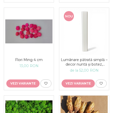
NOU
Flori Ming 4 cm
Lumânare pătrată simplă –
decor nuntă și botez,
13,00 RON
lumânare eveniment
de la 52,00 RON
VEZI VARIANTE
VEZI VARIANTE