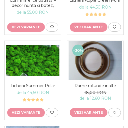
Lumânare ice pătrată –
Licheni Apple Green Polar
decor nuntă și botez,
de la 44,50 RON
lumânare eveniment
de la 55,00 RON
VEZI VARIANTE
VEZI VARIANTE
-30%
Licheni Summer Polar
Rame rotunde inalte
de la 44,50 RON
18,00 RON
de la 12,60 RON
VEZI VARIANTE
VEZI VARIANTE