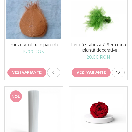
Ferigă stabilizată Sertularia
Frunze voal transparente
– plantă decorativă
15,00 RON
naturală pentru tablouri și
20,00 RON
aranjamente
VEZI VARIANTE
VEZI VARIANTE
NOU