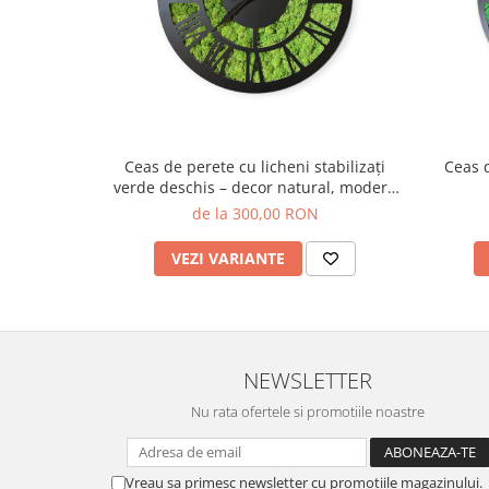
Ceas de perete cu licheni stabilizați
Ceas d
verde deschis – decor natural, modern
și unic
de la 300,00 RON
VEZI VARIANTE
NEWSLETTER
Nu rata ofertele si promotiile noastre
Vreau sa primesc newsletter cu promotiile magazinului.