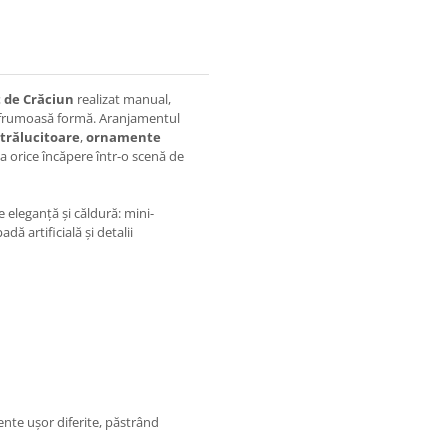
 de Crăciun
realizat manual,
i frumoasă formă. Aranjamentul
strălucitoare
,
ornamente
a orice încăpere într-o scenă de
 eleganță și căldură: mini-
dă artificială și detalii
ente ușor diferite, păstrând