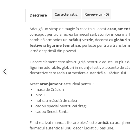
Caracteristici
Review-uri
(0)
Descriere
Adaugă un strop de magie în casa ta cu acest
aranjament
conceput pentru a recrea farmecul sărbătorilor în cea ma
combină armonios un
brăduț verde
, decorat cu
globuri 
festive
și
figurine tematice
, perfecte pentru a transform
iarnă desprinsă din povești.
Fiecare element este ales cu grijă pentru a aduce un plus de
figurine adorabile, globuri în nuanțe festive, accente de zăpa
decorative care redau atmosfera autentică a Crăciunului.
Acest
aranjament
este ideal pentru:
masa de Crăciun
birou
hol sau măsuță de cafea
cadou special pentru cei dragi
cadou Secret Santa
Fiind realizat manual, fiecare piesă este
unică
, cu aranjam
farmecul autentic al unui decor lucrat cu pasiune.