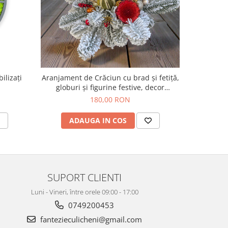
ilizați
Aranjament de Crăciun cu brad și fetiță,
Aranjamen
globuri și figurine festive, decor
globuri
handmade, tematică de sărbători
handmad
180,00 RON
ADAUGA IN COS
AD
SUPORT CLIENTI
Luni - Vineri, între orele 09:00 - 17:00
0749200453
fantezieculicheni@gmail.com