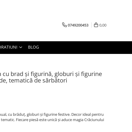
0749200453
0,00
RATIUNI
BLOG
u brad și figurină, globuri și figurine
e, tematică de sărbători
l, cu brăduț, globuri și figurine festive. Decor ideal pentru
tematic. Fiecare piesă este unică și aduce magia Crăciunului