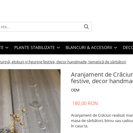
TE
PLANTE STABILIZATE
BLANCURI & ACCESORII
DECO
urină, globuri și figurine festive, decor handmade, tematică de sărbători
Aranjament de Crăciun c
festive, decor handmad
OEM
180,00 RON
Aranjament de Crăciun realizat manua
masa de sărbători, birou sau cadou 
în casa ta.