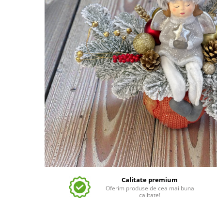
Calitate premium
Oferim produse de cea mai buna
calitate!