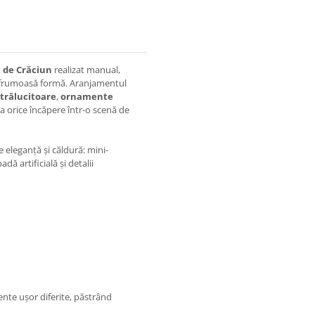
 de Crăciun
realizat manual,
i frumoasă formă. Aranjamentul
strălucitoare
,
ornamente
a orice încăpere într-o scenă de
 eleganță și căldură: mini-
dă artificială și detalii
ente ușor diferite, păstrând