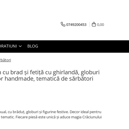
0749200453
0,00
RATIUNI
BLOG
rbători
cu brad și fetiță cu ghirlandă, globuri
ecor handmade, tematică de sărbători
l, cu brăduț, globuri și figurine festive. Decor ideal pentru
tematic. Fiecare piesă este unică și aduce magia Crăciunului