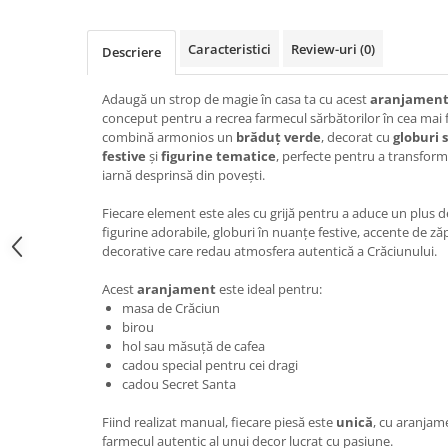
Caracteristici
Review-uri
(0)
Descriere
Adaugă un strop de magie în casa ta cu acest
aranjament
conceput pentru a recrea farmecul sărbătorilor în cea ma
combină armonios un
brăduț verde
, decorat cu
globuri 
festive
și
figurine tematice
, perfecte pentru a transform
iarnă desprinsă din povești.
Fiecare element este ales cu grijă pentru a aduce un plus de
figurine adorabile, globuri în nuanțe festive, accente de zăpa
decorative care redau atmosfera autentică a Crăciunului.
Acest
aranjament
este ideal pentru:
masa de Crăciun
birou
hol sau măsuță de cafea
cadou special pentru cei dragi
cadou Secret Santa
Fiind realizat manual, fiecare piesă este
unică
, cu aranjam
farmecul autentic al unui decor lucrat cu pasiune.