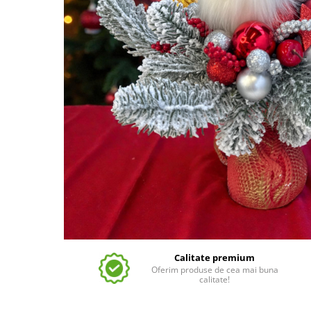
Calitate premium
Oferim produse de cea mai buna
calitate!