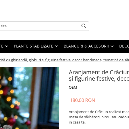
TE
PLANTE STABILIZATE
BLANCURI & ACCESORII
DECO
iță cu ghirlandă, globuri și figurine festive, decor handmade, tematică de să
Aranjament de Crăciun 
și figurine festive, d
OEM
180,00 RON
Aranjament de Crăciun realizat manua
masa de sărbători, birou sau cadou 
în casa ta.