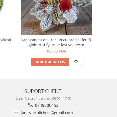
ilizați
Aranjament de Crăciun cu brad și fetiță,
Aranjamen
globuri și figurine festive, decor
globuri
handmade, tematică de sărbători
handmad
180,00 RON
ADAUGA IN COS
AD
SUPORT CLIENTI
Luni - Vineri, între orele 09:00 - 17:00
0749200453
fantezieculicheni@gmail.com