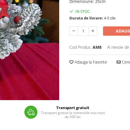
Dimensiune
:
25cm
IN STOC
Durata de livrare:
4-5 zile
ADAUG
Cod Produs:
AM8
Ai nevoie de
Adauga la Favorite
Cere 
Transport gratuit
Transport gratuit la comenzile mai mari
de 500 lei.