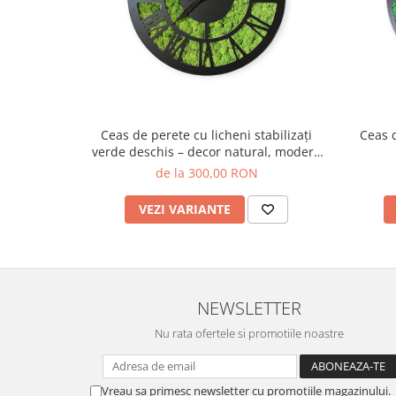
Ceas de perete cu licheni stabilizați
Ceas d
verde deschis – decor natural, modern
și unic
de la 300,00 RON
VEZI VARIANTE
NEWSLETTER
Nu rata ofertele si promotiile noastre
Vreau sa primesc newsletter cu promotiile magazinului.