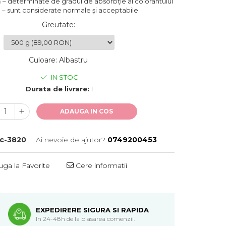
ă – determinate de gradul de absorbție al colorantului
l – sunt considerate normale și acceptabile.
Greutate
:
Culoare
:
Albastru
IN STOC
Durata de livrare:
1
ADAUGA IN COS
c-3820
Ai nevoie de ajutor?
0749200453
ga la Favorite
Cere informatii
EXPEDIRERE SIGURA SI RAPIDA
In 24-48h de la plasarea comenzii.