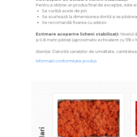
Pentru a obține un produs final de excepție, este ese
Se curăță acele de pin.
Se scurtează la dimensiunea dorită și se păstreaz
Se recomandă fixarea cu adeziv.
Estimare acoperire licheni stabilizați:
Nivelul 
și 0.8 metri pătrați (aproximativ echivalent cu 7/8 x 
Atenție: Datorită variațiilor de umiditate, cantitate
Informatii conformitate produs