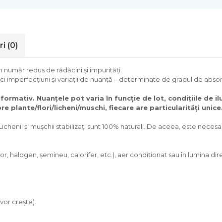
ri
(0)
un număr redus de rădăcini și impurități.
 imperfecțiuni și variații de nuanță – determinate de gradul de absorb
formativ. Nuanțele pot varia în funcție de lot, condițiile de i
 plante/flori/licheni/muschi, fiecare are particularități unice
Lichenii și mușchii stabilizați sunt 100% naturali. De aceea, este neces
, halogen, șemineu, calorifer, etc.), aer condiționat sau în lumina dire
vor crește).