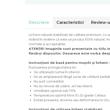
Descriere
Caracteristici
Review-u
Licheni naturali stabilizați de calitate premium, cu 
Având în vedere că este un produs 100% natural, mici
normale și acceptabile.
ATENȚIE! Imaginile sunt prezentate cu titlu in
fiecărui dispozitiv. Deoarece este vorba despre
Instrucțiuni de bază pentru mușchi și licheni:
frumusețea și longevitatea lor:
Se utilizează numai în interior.
Nu se amplasează lângă surse de căldură (radiator
Nu sunt comestibili.
Nu au nevoie de udare, sol sau tăiere.
Umiditate optimă sub 70%
Temperatura optimă între 10-20 grade Celsius.
Evitați presarea, strivirea sau deformarea lor (nu 
Instrucțiuni de utilizare licheni stabilizați: