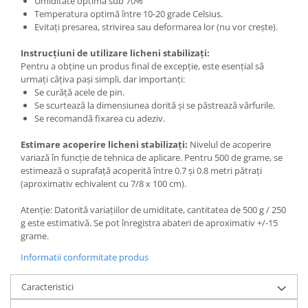
Umiditate optimă sub 70%
Temperatura optimă între 10-20 grade Celsius.
Evitați presarea, strivirea sau deformarea lor (nu vor crește).
Instrucțiuni de utilizare licheni stabilizați:
Pentru a obține un produs final de excepție, este esențial să
urmați câțiva pași simpli, dar importanți:
Se curăță acele de pin.
Se scurtează la dimensiunea dorită și se păstrează vărfurile.
Se recomandă fixarea cu adeziv.
Estimare acoperire licheni stabilizați:
Nivelul de acoperire
variază în funcție de tehnica de aplicare. Pentru 500 de grame, se
estimează o suprafață acoperită între 0.7 și 0.8 metri pătrați
(aproximativ echivalent cu 7/8 x 100 cm).
Atenție: Datorită variațiilor de umiditate, cantitatea de 500 g / 250
g este estimativă. Se pot înregistra abateri de aproximativ +/-15
grame.
Informatii conformitate produs
Caracteristici