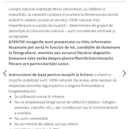
Licheni naturali stabilizați Moss Decoration, cu rădăcini și
impurități, ce necesită curațare și scurtare la dimensiunea dorită.
Având în vedere că este un produs 100% natural, mici
imperfecțiuni și variații de nuanță – determinate de gradul de
absorbție al colorantului natural – sunt considerate normale și
acceptabile.
ATENȚIE! Imaginile sunt prezentate cu titlu informativ.
Nuanțele pot varia în funcție de lot, condițiile de iluminare
la fotografiere, monitor sau ecranul fiecărui dispozitiv.
Deoarece este vorba despre plante/flori/licheni/muschi,
fiecare are particularități unice.
Instrucțiuni de bază pentru mușchi și licheni:
Lichenii și
mușchii stabilizați sunt 100% naturali. De aceea, este necesar să
respectați anumite reguli pentru a asigura frumusețea și
longevitatea lor:
Se utilizează numai în interior.
Nu se amplasează lângă surse de căldură (radiator, halogen,
șemineu, calorifer, etc.), aer condiționat sau în lumina directă
a soarelui.
Nu sunt comestibili.
Nu au nevoie de udare, sol sau tăiere.