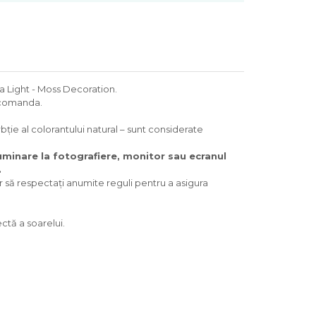
ca Light - Moss Decoration.
i comanda.
ție al colorantului natural – sunt considerate
luminare la fotografiere, monitor sau ecranul
.
ar să respectați anumite reguli pentru a asigura
ctă a soarelui.