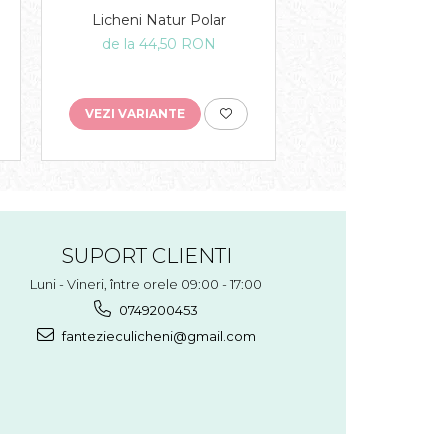
Licheni Natur Polar
Licheni Leaf Gre
de la 44,50 RON
de la 44,50 
VEZI VARIANTE
VEZI VARIANTE
SUPORT CLIENTI
Luni - Vineri, între orele 09:00 - 17:00
0749200453
fantezieculicheni@gmail.com