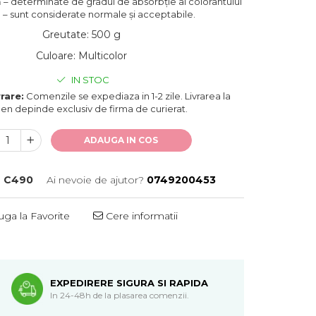
ă – determinate de gradul de absorbție al colorantului
l – sunt considerate normale și acceptabile.
Greutate
:
500 g
Culoare
:
Multicolor
IN STOC
rare:
Comenzile se expediaza in 1-2 zile. Livrarea la
en depinde exclusiv de firma de curierat.
ADAUGA IN COS
:
C490
Ai nevoie de ajutor?
0749200453
ga la Favorite
Cere informatii
EXPEDIRERE SIGURA SI RAPIDA
In 24-48h de la plasarea comenzii.