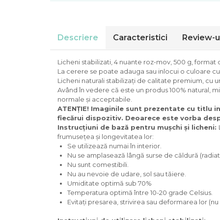
Descriere
Caracteristici
Review-u
Licheni stabilizati, 4 nuante roz-mov, 500 g, format
La cerere se poate adauga sau inlocui o culoare cu
Licheni naturali stabilizați de calitate premium, cu 
Având în vedere că este un produs 100% natural, mici
normale și acceptabile.
ATENȚIE! Imaginile sunt prezentate cu titlu in
fiecărui dispozitiv. Deoarece este vorba despre
Instrucțiuni de bază pentru mușchi și licheni:
frumusețea și longevitatea lor:
Se utilizează numai în interior.
Nu se amplasează lângă surse de căldură (radiator
Nu sunt comestibili.
Nu au nevoie de udare, sol sau tăiere.
Umiditate optimă sub 70%
Temperatura optimă între 10-20 grade Celsius.
Evitați presarea, strivirea sau deformarea lor (nu 