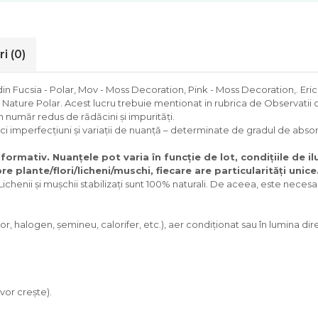
ri
(0)
 din Fucsia - Polar, Mov - Moss Decoration, Pink - Moss Decoration,. Eri
 Nature Polar. Acest lucru trebuie mentionat in rubrica de Observati
un număr redus de rădăcini și impurități.
 imperfecțiuni și variații de nuanță – determinate de gradul de absorb
formativ. Nuanțele pot varia în funcție de lot, condițiile de i
 plante/flori/licheni/muschi, fiecare are particularități unice
Lichenii și mușchii stabilizați sunt 100% naturali. De aceea, este neces
, halogen, șemineu, calorifer, etc.), aer condiționat sau în lumina dire
vor crește).