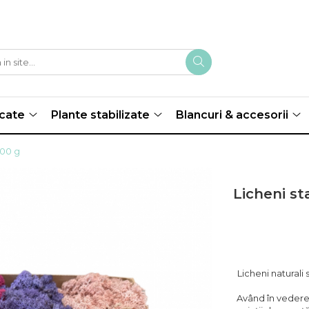
scate
Plante stabilizate
Blancuri & accesorii
500 g
Licheni st
Licheni naturali
Având în vedere 