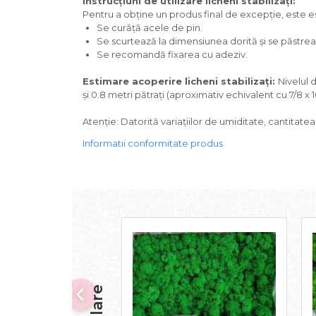
Instrucțiuni de utilizare licheni stabilizați:
Pentru a obține un produs final de excepție, este ese
Se curăță acele de pin.
Se scurtează la dimensiunea dorită și se păstreaz
Se recomandă fixarea cu adeziv.
Estimare acoperire licheni stabilizați:
Nivelul 
și 0.8 metri pătrați (aproximativ echivalent cu 7/8 x 
Atenție: Datorită variațiilor de umiditate, cantitate
Informatii conformitate produs