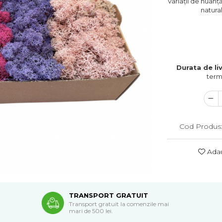
variații de nuanț
natura
Durata de liv
term
Cod Produs
Adau
TRANSPORT GRATUIT
Transport gratuit la comenzile mai
mari de 500 lei.